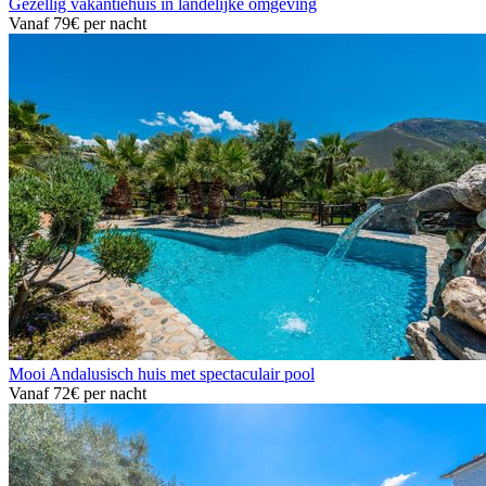
Gezellig vakantiehuis in landelijke omgeving
Vanaf
79€
per nacht
Mooi Andalusisch huis met spectaculair pool
Vanaf
72€
per nacht