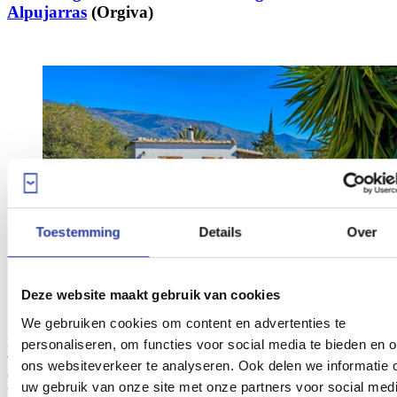
Alpujarras
(Orgiva)
Toestemming
Details
Over
Deze website maakt gebruik van cookies
We gebruiken cookies om content en advertenties te
Ben je op zoek naar een zonnig verblijf met privacy, dan is deze
personaliseren, om functies voor social media te bieden en 
villa in de bergen van Orgiva
een perfecte keuze en bovendien
ons websiteverkeer te analyseren. Ook delen we informatie 
ook nog eens zeer voordelig geprijsd. Het is uitgerust met een
uw gebruik van onze site met onze partners voor social medi
volledig omheind
privézwembad
ter bescherming van de kinderen