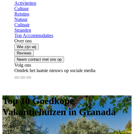
Activiteiten
Cultuur
Reistips
Natuur
Culinair
Stranden
Top Accommodaties
Over ons
Wie zijn wij
Reviews
Neem contact met ons op
Volg ons
Ontdek het laatste nieuws op sociale media
Top 10 Goedkope
Vakantiehuizen in Granada
05
dec
2017