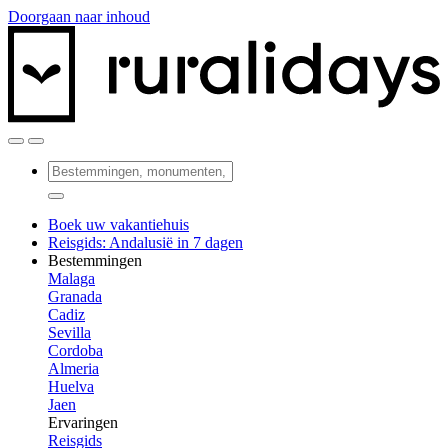
Doorgaan naar inhoud
Boek uw vakantiehuis
Reisgids: Andalusië in 7 dagen
Bestemmingen
Malaga
Granada
Cadiz
Sevilla
Cordoba
Almeria
Huelva
Jaen
Ervaringen
Reisgids