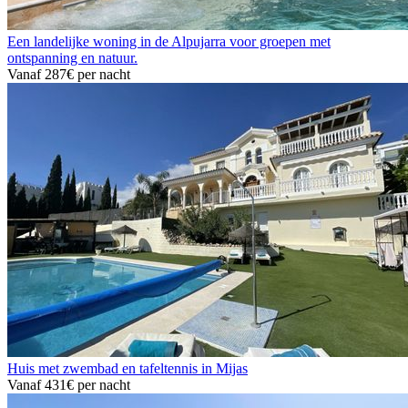
Een landelijke woning in de Alpujarra voor groepen met
ontspanning en natuur.
Vanaf
287€
per nacht
Huis met zwembad en tafeltennis in Mijas
Vanaf
431€
per nacht