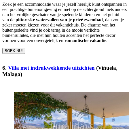
Zoek je een accommodatie waar je jezelf heerlijk kunt ontspannen in
een prachtige buitenomgeving en met op de achtergrond niets anders
dan het vrolijke geschater van je spelende kinderen en het geluid
van de
pittoreske watervallen
van je privé zwembad
, dan zou je
zeker moeten kiezen voor dit vakantiehuis. De charme van het
buitengedeelte vind je ook terug in de mooie verlichte
binnenruimtes, die met hun houten accenten het perfecte decor
vormen voor een onvergetelijk en
romantische vakantie
.
BOEK NU!
6.
Villa met indrukwekkende uitzichten
(Viñuela,
Malaga)