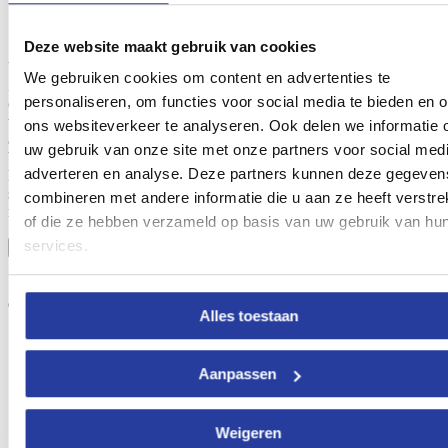
Deze website maakt gebruik van cookies
Voel jezelf de koning te rijk op deze meer dan bijzondere locatie.
We gebruiken cookies om content en advertenties te
Zodra je de poorten van dit vakantiehuis betreedt wordt je
personaliseren, om functies voor social media te bieden en 
overspoeld door de
onbeschrijflijk mooie uitzichten
die je hier
worden geboden. De witte muren van dit vakantiehuis steken fraai
ons websiteverkeer te analyseren. Ook delen we informatie 
af tegen het groen van de achterliggende heuvels en het heldere
uw gebruik van onze site met onze partners voor social medi
blauwe water van je privé zwembad. Ontspan op de comfortabele
adverteren en analyse. Deze partners kunnen deze gegeven
ligstoelen en aanschouw het natuurlandschap om je heen of geniet
samen met het hele gezin van een heerlijke barbecue. Wat wil je nog
combineren met andere informatie die u aan ze heeft verstre
meer?
of die ze hebben verzameld op basis van uw gebruik van hu
services.
BOEK NU!
9.
Vakantiehuis met tropische tuin
(Viñuela, Malaga)
Alles toestaan
Aanpassen
Weigeren