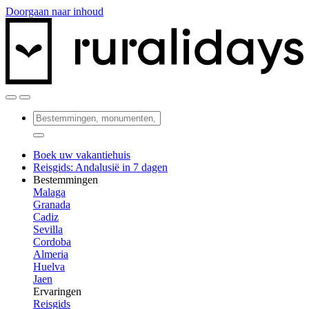
Doorgaan naar inhoud
Boek uw vakantiehuis
Reisgids: Andalusië in 7 dagen
Bestemmingen
Malaga
Granada
Cadiz
Sevilla
Cordoba
Almeria
Huelva
Jaen
Ervaringen
Reisgids