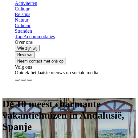
Activiteiten
Cultuur
Reistips
Natuur
Culinair
Stranden
Top Accommodaties
Over ons
Wie zijn wij
Reviews
Neem contact met ons op
Volg ons
Ontdek het laatste nieuws op sociale media
De 10 meest charmante
vakantiehuizen in Andalusië,
Spanje