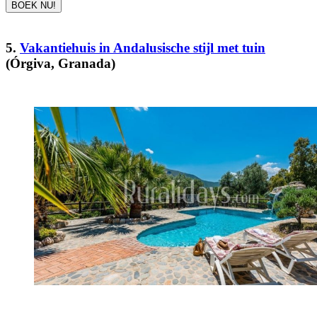
BOEK NU!
5.
Vakantiehuis in Andalusische stijl met tuin
(Órgiva, Granada)