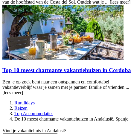
van de hoofdstad van de Costa del Sol. Ontdek wat je ...
[lees meer]
Top 10 meest charmante vakantiehuizen in Cordoba
Ben je op zoek bent naar een ontspannen en comfortabel
vakantieverblijf waar je samen met je partner, familie of vrienden ...
[lees meer]
Ruralidays
Reizen
Top Accommodaties
De 10 meest charmante vakantiehuizen in Andalusië, Spanje
Vind je vakantiehuis in Andalusië