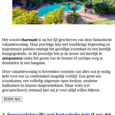
Het woord
charmant
is op het lijf geschreven van deze fantastische
vakantiewoning. Haar prachtige tuin met weelderige begroeiing en
majestueuze palmen omringt het gezellige zwembad en een heerlijk
loungegedeelte. In dit juweeltje heb je de keuze om heerlijk te
ontspannen
onder het groen van de bomen of zachtjes weg te
dommelen in een hangmat.
Deze vakantiewoning is bovendien voorzien van alles wat je nodig
hebt voor een zo comfortabel mogelijk verblijf. Een grote eet-
woonkamer, een volledig uitgeruste open keuken, moderne
badkamers en knusse slaapvertrekken. Maar wees wel
gewaarschuwd; eenmaal hier zal je voor altijd willen blijven.
BOEK NU!
2.
Spectaculaire villa met fantastische tuin
(Lora del