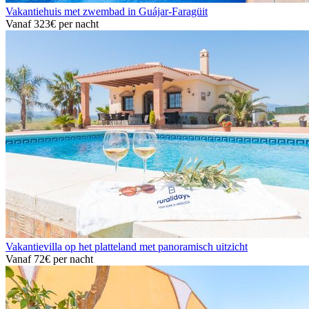
Vakantiehuis met zwembad in Guájar-Faragüit
Vanaf
323€
per nacht
Vakantievilla op het platteland met panoramisch uitzicht
Vanaf
72€
per nacht