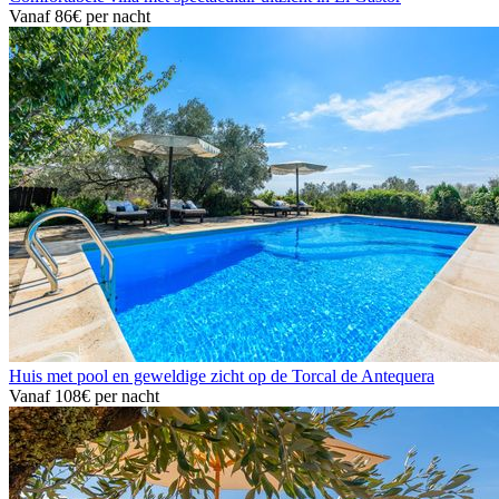
Vanaf
86€
per nacht
Huis met pool en geweldige zicht op de Torcal de Antequera
Vanaf
108€
per nacht