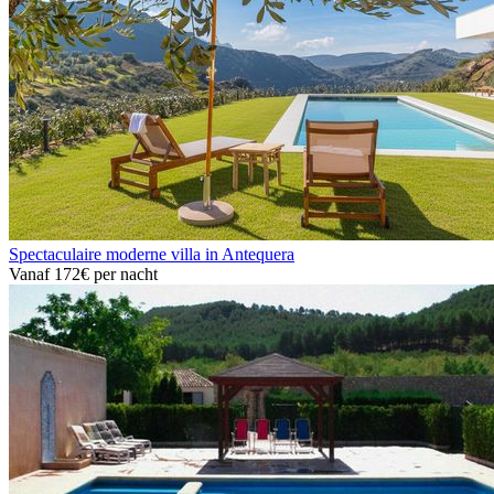
Spectaculaire moderne villa in Antequera
Vanaf
172€
per nacht