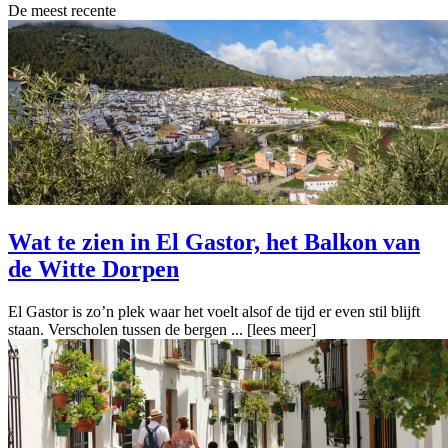
De meest recente
Wat te zien in El Gastor, het Balkon van
de Witte Dorpen
El Gastor is zo’n plek waar het voelt alsof de tijd er even stil blijft
staan. Verscholen tussen de bergen ...
[lees meer]