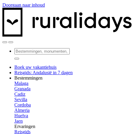
Doorgaan naar inhoud
Boek uw vakantiehuis
Reisgids: Andalusië in 7 dagen
Bestemmingen
Malaga
Granada
Cadiz
Sevilla
Cordoba
Almeria
Huelva
Jaen
Ervaringen
Reisgids