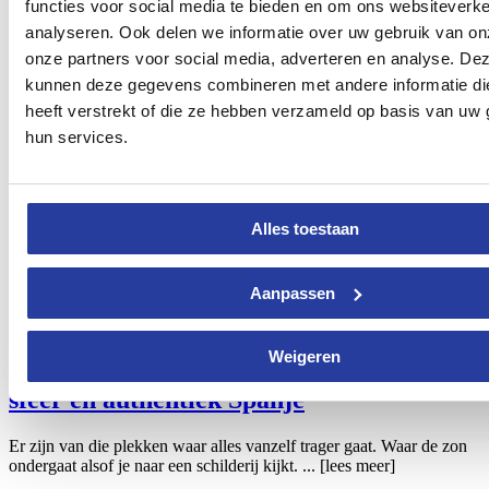
Kastelen van Jaen: ontdek deze
functies voor social media te bieden en om ons websiteverke
historische route
analyseren. Ook delen we informatie over uw gebruik van on
onze partners voor social media, adverteren en analyse. De
Spanje is een land doordrenkt van geschiedenis, en weinig plekken
kunnen deze gegevens combineren met andere informatie di
brengen dat zo spectaculair tot leven als de kastelen van ...
[lees
heeft verstrekt of die ze hebben verzameld op basis van uw 
meer]
hun services.
Alles toestaan
Aanpassen
Weigeren
Chipiona ontdekken: jouw gids voor zon,
sfeer en authentiek Spanje
Er zijn van die plekken waar alles vanzelf trager gaat. Waar de zon
ondergaat alsof je naar een schilderij kijkt. ...
[lees meer]