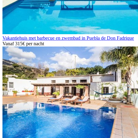
Vakantiehuis met barbecue en zwembad in Puebla de Don Fadrique
Vanaf
315€
per nacht