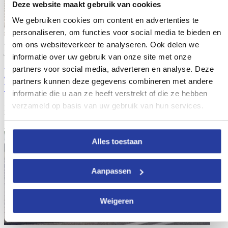
Deze website maakt gebruik van cookies
We gebruiken cookies om content en advertenties te
personaliseren, om functies voor social media te bieden en
29
om ons websiteverkeer te analyseren. Ook delen we
jan 19
informatie over uw gebruik van onze site met onze
partners voor social media, adverteren en analyse. Deze
Meest romantische plekjes in Malaga
partners kunnen deze gegevens combineren met andere
voor Valentijnsdag
informatie die u aan ze heeft verstrekt of die ze hebben
verzameld op basis van uw gebruik van hun services.
Boek voor Valentijnsdag een romantisch avontuur naar Malaga.
Verwen je partner en jezelf met een trip naar de Costa del ...
[lees
meer]
Alles toestaan
Aanpassen
Weigeren