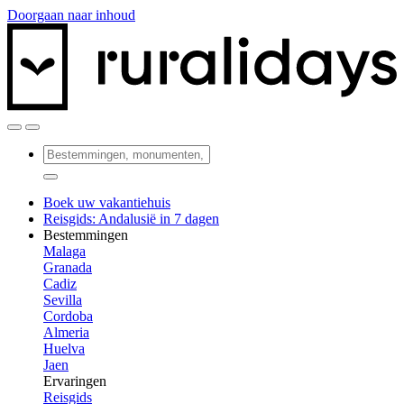
Doorgaan naar inhoud
Boek uw vakantiehuis
Reisgids: Andalusië in 7 dagen
Bestemmingen
Malaga
Granada
Cadiz
Sevilla
Cordoba
Almeria
Huelva
Jaen
Ervaringen
Reisgids