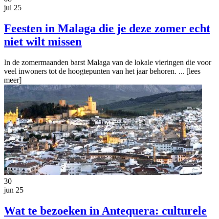
jul 25
Feesten in Malaga die je deze zomer echt
niet wilt missen
In de zomermaanden barst Malaga van de lokale vieringen die voor
veel inwoners tot de hoogtepunten van het jaar behoren. ...
[lees
meer]
30
jun 25
Wat te bezoeken in Antequera: culturele