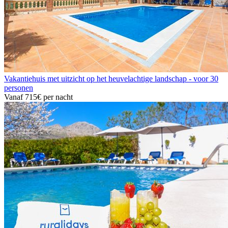
Vakantiehuis met uitzicht op het heuvelachtige landschap - voor 30
personen
Vanaf
715€
per nacht