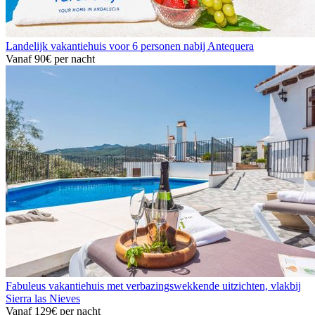
Landelijk vakantiehuis voor 6 personen nabij Antequera
Vanaf
90€
per nacht
Fabuleus vakantiehuis met verbazingswekkende uitzichten, vlakbij
Sierra las Nieves
Vanaf
129€
per nacht