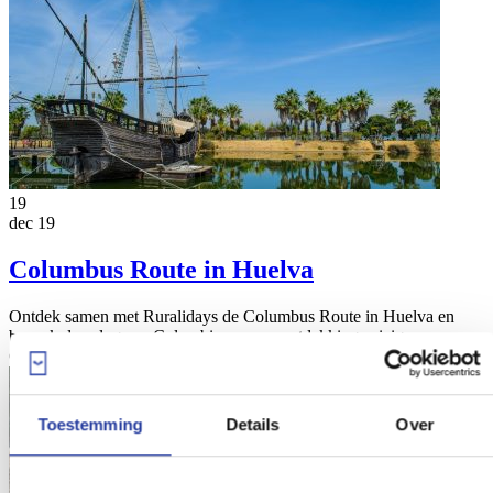
19
dec 19
Columbus Route in Huelva
Ontdek samen met Ruralidays de Columbus Route in Huelva en
bezoek deze lugares Colombinos waar ontdekkingsreiziger
Christopher Columbus zijn expedities ...
[lees meer]
Toestemming
Details
Over