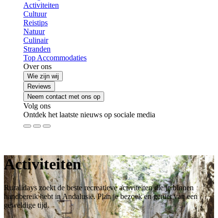
Activiteiten
Cultuur
Reistips
Natuur
Culinair
Stranden
Top Accommodaties
Over ons
Wie zijn wij
Reviews
Neem contact met ons op
Volg ons
Ontdek het laatste nieuws op sociale media
Activiteiten
Ruralidays zoekt de beste recreatieve activiteiten die je binnen
handbereik hebt in Andalusië. Plan je bezoek en geniet van een
geweldige tijd.