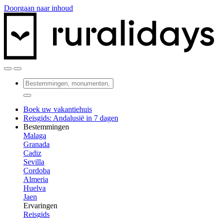
Doorgaan naar inhoud
Boek uw vakantiehuis
Reisgids: Andalusië in 7 dagen
Bestemmingen
Malaga
Granada
Cadiz
Sevilla
Cordoba
Almeria
Huelva
Jaen
Ervaringen
Reisgids