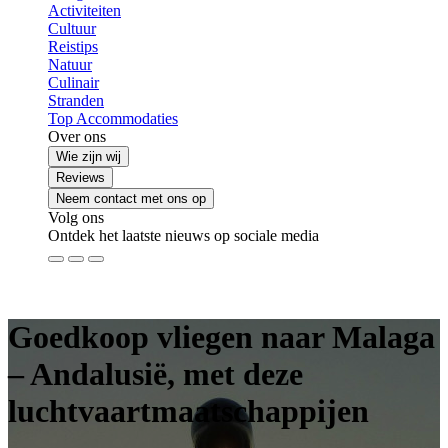
Activiteiten
Cultuur
Reistips
Natuur
Culinair
Stranden
Top Accommodaties
Over ons
Wie zijn wij
Reviews
Neem contact met ons op
Volg ons
Ontdek het laatste nieuws op sociale media
Goedkoop vliegen naar Malaga
– Andalusië, met deze
luchtvaartmaatschappijen