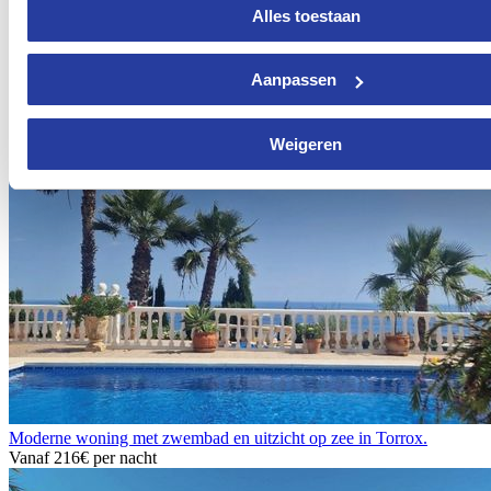
Alles toestaan
Huis met open haard en zwembad in Riogordo
Aanpassen
Vanaf
126€
per nacht
Weigeren
Moderne woning met zwembad en uitzicht op zee in Torrox.
Vanaf
216€
per nacht