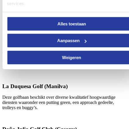
services.
Alles toestaan
Foto met dank aan Santa Clara Golf Club
Aanpassen
Santa Clara Golf is een van Marbella’s beste golfbanen en
bovendien beloond met het ISO 9001 kwaliteitscertificaat. Het is
Weigeren
gelegen in een natuurrijke omgeving en het is een van de meest
gerenommeerde golfbanen in de provincie Malaga.
La Duquesa Golf (Manilva)
Deze golfbaan beschikt over diverse kwalitatief hoogwaardige
diensten waaronder een putting green, een approach gedeelte,
trolleys en buggy’s.