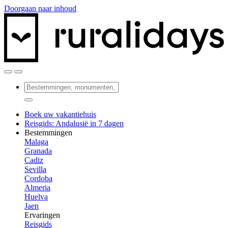
Doorgaan naar inhoud
Boek uw vakantiehuis
Reisgids: Andalusië in 7 dagen
Bestemmingen
Malaga
Granada
Cadiz
Sevilla
Cordoba
Almeria
Huelva
Jaen
Ervaringen
Reisgids