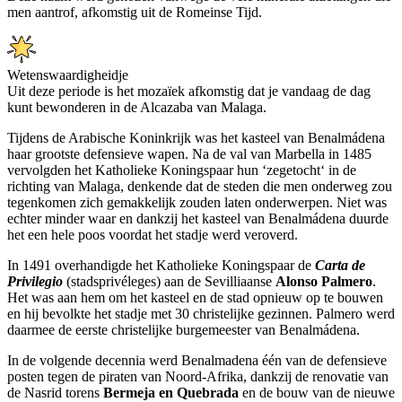
men aantrof, afkomstig uit de Romeinse Tijd.
Wetenswaardigheidje
Uit deze periode is het mozaïek afkomstig dat je vandaag de dag
kunt bewonderen in de Alcazaba van Malaga.
Tijdens de Arabische Koninkrijk was het kasteel van Benalmádena
haar grootste defensieve wapen. Na de val van Marbella in 1485
vervolgden het Katholieke Koningspaar hun ‘zegetocht‘ in de
richting van Malaga, denkende dat de steden die men onderweg zou
tegenkomen zich gemakkelijk zouden laten onderwerpen. Niet was
echter minder waar en dankzij het kasteel van Benalmádena duurde
het een hele poos voordat het stadje werd veroverd.
In 1491 overhandigde het Katholieke Koningspaar de
Carta de
Privilegio
(stadsprivéleges) aan de Sevilliaanse
Alonso Palmero
.
Het was aan hem om het kasteel en de stad opnieuw op te bouwen
en hij bevolkte het stadje met 30 christelijke gezinnen. Palmero werd
daarmee de eerste christelijke burgemeester van Benalmádena.
In de volgende decennia werd Benalmadena één van de defensieve
posten tegen de piraten van Noord-Afrika, dankzij de renovatie van
de Nasrid torens
Bermeja en Quebrada
en de bouw van de nieuwe