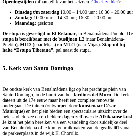
Openingstijden
(afhankelijk van het seizoen.
Check ze hier
):
Dinsdag t/m zaterdag
10.00 – 14.00 uur ; 16.30 – 20.00 uur
Zondag:
10.00 uur – 14.30 uur; 16:30 – 20.00 uur
Maandag:
gesloten
De stupa is gevestigd in El Retamar
, in Benalmádena-Pueblo.
De
stupa is bereikbaar met de buslijnen L2
(naar Benalmádena-
Pueblo)
, M112
(naar Mijas)
en M121
(naar Mijas).
Stap uit bij
halte “Estupa Tibetana”
, pal naast de stupa.
5. Kerk van Santo Domingo
De oudste kerk van Benalmádena ligt op het prachtige plein van
Santo Domingo, in de buurt van het
Jardines del Muro
. De kerk
dateert uit de 17e eeuw maar heeft een complete renovatie
ondergaan. De tuinen (ontworpen door
kunstenaar César
Manrique
) en het plein bieden een spectaculaire uitzicht over de
hele stad, de zee en op heldere dagen zelf over de
Afrikaanse kust
.
Je kunt het plein bereiken via een wandeling door zuidelijke deel
van Benalmádena of je kunt gebruikmaken van de
gratis lift
vanaf
de parkeerplaats in de wijk El Chorrillo.