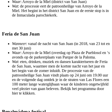
Waar
: Arroyo de la Miel (district van San Juan)
Wat
: de processie eert de patroonheilige van Arroyo de la
Miel. Het begint in het district San Juan en de eerste stop is in
de Inmaculada parochiekerk.
Feria de San Juan
Wanneer
: vanaf de nacht van San Juan (in 2018, van 23 tot en
met 30 juni)
Waar
: Arroyo de la Miel (overdag op Plaza de Pueblosol en ‘s
avonds op de parkeerplaats van Parque de la Paloma.
Wat
: eten, drinken, muziek en dansen karakteriseren de Feria
de San Juan, waarmee men de kortste nacht van het jaar en
het begin van de zomer inluidt. De processie van de
patroonheilige San Juan vindt plaats op 24 juni om 19.00 uur
en de volgende dag ontdek je in de straten van Las Flores een
100 meter lange waterglijbaan waar de kinderen ongetwijfeld
veel plezier van gaan beleven. Bekijk het programma door
hier te klikken.
Benalmádena festival