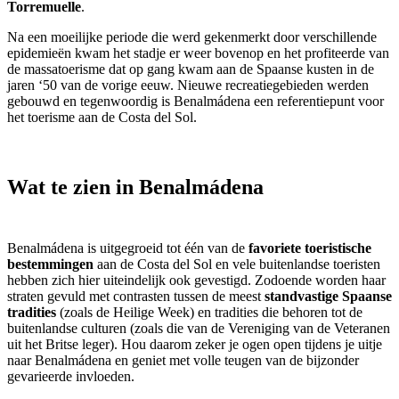
Torremuelle
.
Na een moeilijke periode die werd gekenmerkt door verschillende
epidemieën kwam het stadje er weer bovenop en het profiteerde van
de massatoerisme dat op gang kwam aan de Spaanse kusten in de
jaren ‘50 van de vorige eeuw. Nieuwe recreatiegebieden werden
gebouwd en tegenwoordig is Benalmádena een referentiepunt voor
het toerisme aan de Costa del Sol.
Wat te zien in Benalmádena
Benalmádena is uitgegroeid tot één van de
favoriete toeristische
bestemmingen
aan de Costa del Sol en vele buitenlandse toeristen
hebben zich hier uiteindelijk ook gevestigd. Zodoende worden haar
straten gevuld met contrasten tussen de meest
standvastige Spaanse
tradities
(zoals de Heilige Week) en tradities die behoren tot de
buitenlandse culturen (zoals die van de Vereniging van de Veteranen
uit het Britse leger). Hou daarom zeker je ogen open tijdens je uitje
naar Benalmádena en geniet met volle teugen van de bijzonder
gevarieerde invloeden.