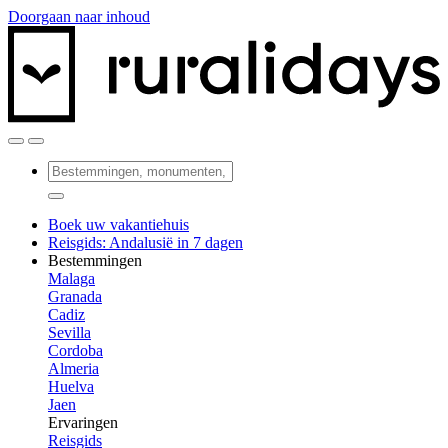
Doorgaan naar inhoud
Boek uw vakantiehuis
Reisgids: Andalusië in 7 dagen
Bestemmingen
Malaga
Granada
Cadiz
Sevilla
Cordoba
Almeria
Huelva
Jaen
Ervaringen
Reisgids