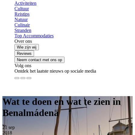
Activiteiten
Cultuur
Reistips
Natuur
Culinair
Stranden
Top Accommodaties
Over ons
Wie zijn wij
Reviews
Neem contact met ons op
Volg ons
Ontdek het laatste nieuws op sociale media
Wat te doen en wat te zien in
Benalmádena
21
sep
2018