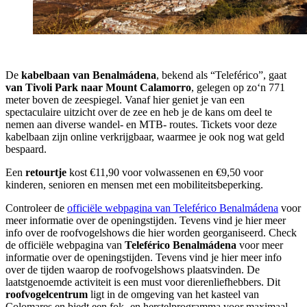
De
kabelbaan van Benalmádena
, bekend als “Teleférico”, gaat
van Tivoli Park naar Mount Calamorro
, gelegen op zo‘n 771
meter boven de zeespiegel. Vanaf hier geniet je van een
spectaculaire uitzicht over de zee en heb je de kans om deel te
nemen aan diverse wandel- en MTB- routes. Tickets voor deze
kabelbaan zijn online verkrijgbaar, waarmee je ook nog wat geld
bespaard.
Een
retourtje
kost €11,90 voor volwassenen en €9,50 voor
kinderen, senioren en mensen met een mobiliteitsbeperking.
Controleer de
officiële webpagina van Teleférico Benalmádena
voor
meer informatie over de openingstijden. Tevens vind je hier meer
info over de roofvogelshows die hier worden georganiseerd. Check
de officiële webpagina van
Teleférico Benalmádena
voor meer
informatie over de openingstijden. Tevens vind je hier meer info
over de tijden waarop de roofvogelshows plaatsvinden. De
laatstgenoemde activiteit is een must voor dierenliefhebbers. Dit
roofvogelcentrum
ligt in de omgeving van het kasteel van
Colomares en biedt een fok- en herstelprogramma voor maximaal