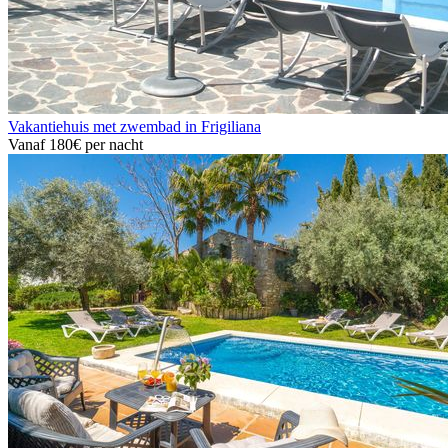
Vakantiehuis met zwembad in Frigiliana
Vanaf
180€
per nacht