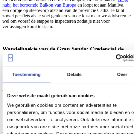
nabij het beroemde Balkon van Europa
en loopt tot aan Manilva,
een dorpje op steenworp afstand van de provincie Cadiz. Je kunt
zowel per fiets als te voet genieten van de kust maar we adviseren je
wel om vooraf de etappe te inspecteren zodat je niet voor
verrassingen komt te staan.
Wandelboekje van de Gran Senda: Credencial de
Gran Senderista
Toestemming
Details
Over
Zoals je terug kunt lezen op de
website van de Gran Senda
is het
Credencial de Gran Senderista
een brochure en stemboekje in één.
Het biedt informatie over de route en je kunt het gebruiken om
tijdens je route speciale stempels te verzamelen. Wandelaars kunnen
Deze website maakt gebruik van cookies
hiervoor aan het begin/einde van een etappe terecht bij speciale
vestigingen die deel uitmaken van het officiële netwerk van de Gran
We gebruiken cookies om content en advertenties te
Senda.
personaliseren, om functies voor social media te bieden en 
Als je na het verzamelen van tenminste 3 stempels
dit formulier
ons websiteverkeer te analyseren. Ook delen we informatie 
invult dan ontvang je een speciale oorkonde. Dit exclusieve diploma
uw gebruik van onze site met onze partners voor social medi
kan alleen aan wandelaars worden overhandigd door de Milieu- en
Territoriale Promotieafdeling van de Gemeenteraad.
adverteren en analyse. Deze partners kunnen deze gegeven