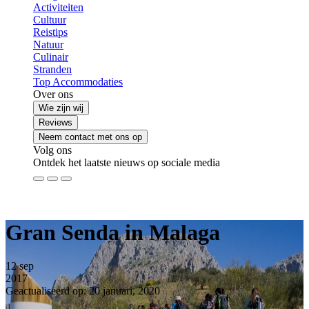
Activiteiten
Cultuur
Reistips
Natuur
Culinair
Stranden
Top Accommodaties
Over ons
Wie zijn wij
Reviews
Neem contact met ons op
Volg ons
Ontdek het laatste nieuws op sociale media
Gran Senda in Malaga
12
sep
2017
Geactualiseerd op: 20 januari, 2020