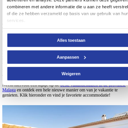
combineren met andere informatie die u aan ze heeft verstre
of die ze hebben verzameld op basis van uw gebruik van hu
services.
Accommodaties en vakantiehuizen in
Malaga
Alles toestaan
Zoals je hebt kunnen zien loopt de Gran Senda door heel de
provincie Malaga. Dit maakt het gemakkelijk om een villa of
Aanpassen
vakantiehuis te vinden. Ongeacht in welke plaats je wandelavontuur
begint of eindigt, je vindt altijd wel een geschikte villa waar je kunt
verblijven en heerlijk tot rust kunt komen in een natuurrijke
Weigeren
omgeving.
Neem hiervoor een kijkje op de
beste vakantiehuizen in de provincie
Malaga
en ontdek een hele nieuwe manier om van je vakantie te
genieten. Klik hieronder en vind je favoriete accommodatie!