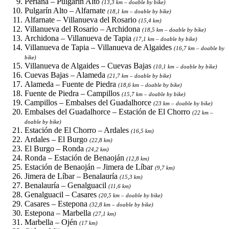
Periana – Pulgarín Alto
(13,3 km – doable by bike)
Pulgarín Alto – Alfarnate
(18,1 km – doable by bike)
Alfarnate – Villanueva del Rosario
(15,4 km)
Villanueva del Rosario – Archidona
(18,5 km – doable by bike)
Archidona – Villanueva de Tapia
(17,1 km – doable by bike)
Villanueva de Tapia – Villanueva de Algaides
(16,7 km – doable by
bike)
Villanueva de Algaides – Cuevas Bajas
(10,1 km – doable by bike)
Cuevas Bajas – Alameda
(21,7 km – doable by bike)
Alameda – Fuente de Piedra
(18,6 km – doable by bike)
Fuente de Piedra – Campillos
(15,7 km – doable by bike)
Campillos – Embalses del Guadalhorce
(23 km – doable by bike)
Embalses del Guadalhorce – Estación de El Chorro
(22 km –
doable by bike)
Estación de El Chorro – Ardales
(16,5 km)
Ardales – El Burgo
(22,8 km)
El Burgo – Ronda
(24,2 km)
Ronda – Estación de Benaoján
(12,8 km)
Estación de Benaoján – Jimera de Líbar
(9,7 km)
Jimera de Líbar – Benalauría
(15,3 km)
Benalauría – Genalguacil
(11,6 km)
Genalguacil – Casares
(20,5 km – doable by bike)
Casares – Estepona
(32,8 km – doable by bike)
Estepona – Marbella
(27,1 km)
Marbella – Ojén
(17 km)