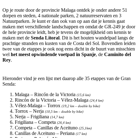
Op je route door de provincie Malaga ontdek je onder andere 51
dorpen en steden, 4 nationale parken, 2 natuurreservaten en 3
Natuurparken. Je kunt er dan ook van op aan dat je kennis gaat
maken met verschillende landschappen en omdat de GR-249 je door
de hele provincie leidt, heb je tevens de mogelijkheid om kennis te
maken met de
Senda Litoral
. Dit is het houten wandelpad langs de
prachtige stranden en kusten van de Costa del Sol. Bovendien leiden
twee van de etappes je ook nog eens dicht in de buurt van misschien
wel
het meest opwindende voetpad in Spanje
, de
Caminito del
Rey
.
Hieronder vind je een lijst met daarop alle 35 etappes van de Gran
Senda:
Malaga – Rincón de la Victoria
(15,6 km)
Rincón de la Victoria – Vélez-Malaga
(24,4 km)
Vélez-Malaga – Torrox
(19,2 km – doable by bike)
Torrox – Nerja
(10,5 km – doable by bike)
Nerja – Frigiliana
(14,7 km)
Frigiliana – Competa
(26,4 km)
Competa – Canillas de Aceituno
(25,1km)
Canillas de Aceituno – Periana
(17 km)