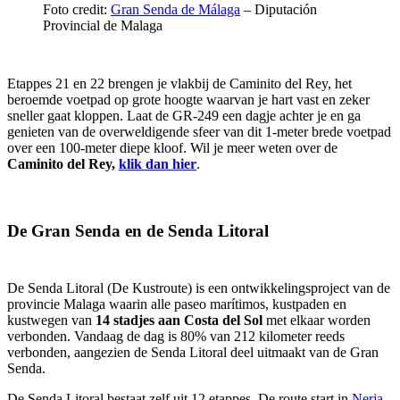
Foto credit:
Gran Senda de Málaga
– Diputación
Provincial de Malaga
Etappes 21 en 22 brengen je vlakbij de Caminito del Rey, het
beroemde voetpad op grote hoogte waarvan je hart vast en zeker
sneller gaat kloppen. Laat de GR-249 een dagje achter je en ga
genieten van de overweldigende sfeer van dit 1-meter brede voetpad
over een 100-meter diepe kloof. Wil je meer weten over de
Caminito del Rey,
klik dan hier
.
De Gran Senda en de Senda Litoral
De Senda Litoral (De Kustroute) is een ontwikkelingsproject van de
provincie Malaga waarin alle paseo marítimos, kustpaden en
kustwegen van
14 stadjes aan Costa del Sol
met elkaar worden
verbonden. Vandaag de dag is 80% van 212 kilometer reeds
verbonden, aangezien de Senda Litoral deel uitmaakt van de Gran
Senda.
De Senda Litoral bestaat zelf uit 12 etappes. De route start in
Nerja