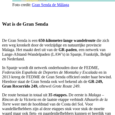
Foto credit:
Gran Senda de Málaga
Wat is de Gran Senda
De Gran Senda is een
650-kilometer-lange wandelroute
die zich
een weg kronkelt door de veelzijdige en natuurrijke provincie
Malaga. Het maakt deel uit van de
GR-paden
, een netwerk van
Lange-Afstand-Wandelpaden (LAW’s) in Spanje, Frankrijk, België
en Nederland.
In Spanje wordt dit netwerk onderhouden door de FEDME,
Federación Española de Deportes de Montaña y Escalada
en in
2013 kreeg de FEDME de Gran Senda officieel onder haar bewind.
Hierdoor staat de Gran Senda ook wel bekend als de
GR-249,
Gran Recorrido 249,
oftewel
Grote Route 249
.
De route bestaat in totaal uit
35 etappes.
De eerste is
Malaga –
Rincon de la Victoria
en de laatste etappe verbindt
Alhaurín de la
Torre
weer met de hoofdstad van de Costa del Sol. Voor
wandelliefhebbers zijn al deze etappes stuk voor stuk de moeite
waard maar ook fiets- en paardenliefhebbers kunnen er heerlijk van