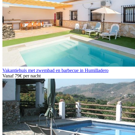
Vakantiehuis met zwembad en barbecue in Humilladero
Vanaf
79€
per nacht