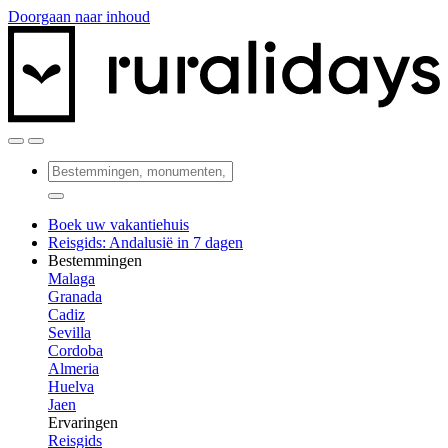
Doorgaan naar inhoud
Boek uw vakantiehuis
Reisgids: Andalusië in 7 dagen
Bestemmingen
Malaga
Granada
Cadiz
Sevilla
Cordoba
Almeria
Huelva
Jaen
Ervaringen
Reisgids