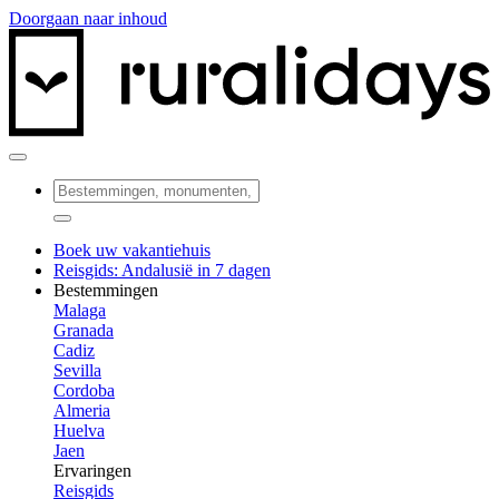
Doorgaan naar inhoud
Boek uw vakantiehuis
Reisgids: Andalusië in 7 dagen
Bestemmingen
Malaga
Granada
Cadiz
Sevilla
Cordoba
Almeria
Huelva
Jaen
Ervaringen
Reisgids