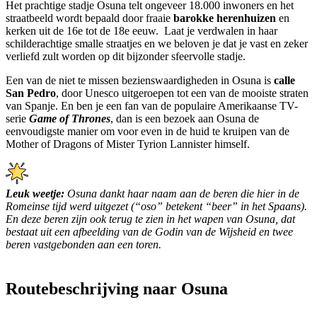
Het prachtige stadje Osuna telt ongeveer 18.000 inwoners en het
straatbeeld wordt bepaald door fraaie
barokke herenhuizen
en
kerken uit de 16e tot de 18e eeuw. Laat je verdwalen in haar
schilderachtige smalle straatjes en we beloven je dat je vast en zeker
verliefd zult worden op dit bijzonder sfeervolle stadje.
Een van de niet te missen bezienswaardigheden in Osuna is
calle
San Pedro
, door Unesco uitgeroepen tot een van de mooiste straten
van Spanje. En ben je een fan van de populaire Amerikaanse TV-
serie
Game of Thrones
, dan is een bezoek aan Osuna de
eenvoudigste manier om voor even in de huid te kruipen van de
Mother of Dragons of Mister Tyrion Lannister himself.
Leuk weetje:
Osuna dankt haar naam aan de beren die hier in de
Romeinse tijd werd uitgezet (“oso” betekent “beer” in het Spaans).
En deze beren zijn ook terug te zien in het wapen van Osuna, dat
bestaat uit een afbeelding van de Godin van de Wijsheid en twee
beren vastgebonden aan een toren.
Routebeschrijving naar Osuna