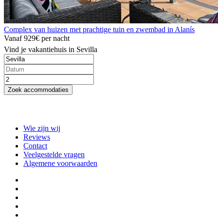
Complex van huizen met prachtige tuin en zwembad in Alanís
Vanaf
929€
per nacht
Vind je vakantiehuis in Sevilla
Zoek accommodaties
Wie zijn wij
Reviews
Contact
Veelgestelde vragen
Algemene voorwaarden