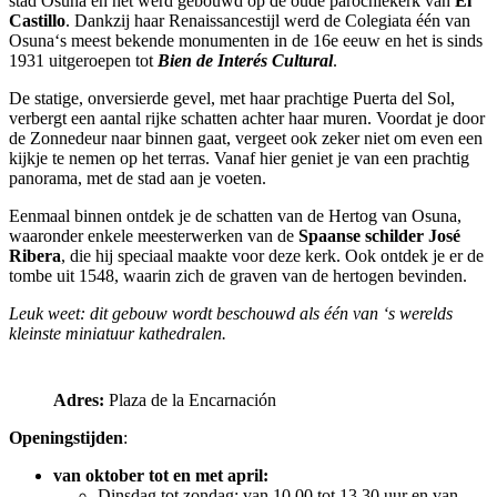
stad Osuna en het werd gebouwd op de oude parochiekerk van
El
Castillo
. Dankzij haar Renaissancestijl werd de Colegiata één van
Osuna‘s meest bekende monumenten in de 16e eeuw en het is sinds
1931 uitgeroepen tot
Bien de Interés Cultural
.
De statige, onversierde gevel, met haar prachtige Puerta del Sol,
verbergt een aantal rijke schatten achter haar muren. Voordat je door
de Zonnedeur naar binnen gaat, vergeet ook zeker niet om even een
kijkje te nemen op het terras. Vanaf hier geniet je van een prachtig
panorama, met de stad aan je voeten.
Eenmaal binnen ontdek je de schatten van de Hertog van Osuna,
waaronder enkele meesterwerken van de
Spaanse schilder José
Ribera
, die hij speciaal maakte voor deze kerk. Ook ontdek je er de
tombe uit 1548, waarin zich de graven van de hertogen bevinden.
Leuk weet: dit gebouw wordt beschouwd als één van ‘s werelds
kleinste miniatuur kathedralen.
Adres:
Plaza de la Encarnación
Openingstijden
:
van oktober tot en met april:
Dinsdag tot zondag: van 10.00 tot 13.30 uur en van