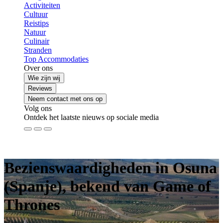
Activiteiten
Cultuur
Reistips
Natuur
Culinair
Stranden
Top Accommodaties
Over ons
Wie zijn wij
Reviews
Neem contact met ons op
Volg ons
Ontdek het laatste nieuws op sociale media
Bezienswaardigheden in Osuna
(Spanje), bekend van Game of
Thrones