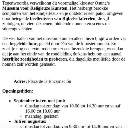
Tegenwoordig verwelkomt dit voormalige klooster Osuna‘s
Museum voor Religieuze Kunsten
. Het herbergt barokke
sculpturen van het kindje Jezus en je ontdekt er een patio, omgeven
door betegelde
beeltenissen van Bijbelse taferelen
, de vijf
zintuigen, de vier seizoenen, biddende nonnen en scènes uit
stierengevechten.
De vier hallen van het museum kunnen alleen bezichtigd worden via
een
begeleide tour
, geleid door één van de kloosternonnen. En
zoek je nog een extra reden om er een bezoek te brengen, weet dan
dat je aan het einde van de rondleiding de kans hebt om een aantal
heerlijke zoetigheden te proberen
, die dagelijks met liefde door de
nonnen zelf worden gemaakt.
Adres:
Plaza de la Encarnación
Openingstijden:
September tot en met juni:
dinsdag tot zondag: van 10.00 tot 14.30 uur en vanaf
16.00 tot 18.00 uur
maandag: gesloten
Juli en augustus:
dinsdag tot zondag: van 9.30 uur tot 14.30 uur en van