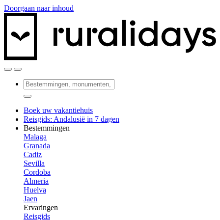
Doorgaan naar inhoud
Boek uw vakantiehuis
Reisgids: Andalusië in 7 dagen
Bestemmingen
Malaga
Granada
Cadiz
Sevilla
Cordoba
Almeria
Huelva
Jaen
Ervaringen
Reisgids