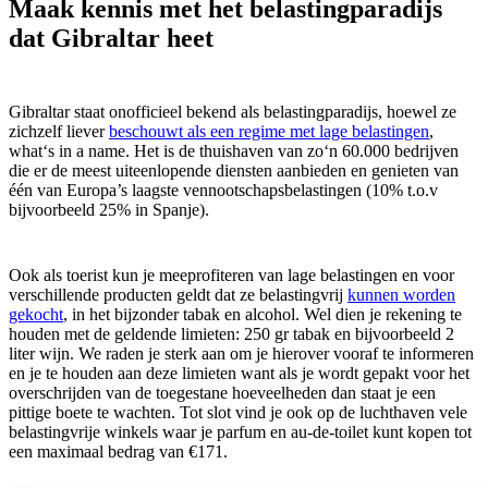
Maak kennis met het belastingparadijs
dat Gibraltar heet
Gibraltar staat onofficieel bekend als belastingparadijs, hoewel ze
zichzelf liever
beschouwt als een regime met lage belastingen
,
what‘s in a name. Het is de thuishaven van zo‘n 60.000 bedrijven
die er de meest uiteenlopende diensten aanbieden en genieten van
één van Europa’s laagste vennootschapsbelastingen (10% t.o.v
bijvoorbeeld 25% in Spanje).
Ook als toerist kun je meeprofiteren van lage belastingen en voor
verschillende producten geldt dat ze belastingvrij
kunnen worden
gekocht
, in het bijzonder tabak en alcohol. Wel dien je rekening te
houden met de geldende limieten: 250 gr tabak en bijvoorbeeld 2
liter wijn.
We raden je sterk aan om je hierover vooraf te informeren
en je te houden aan deze limieten want als je wordt gepakt voor het
overschrijden van de toegestane hoeveelheden dan staat je een
pittige boete te wachten.
Tot slot
vind je ook op de luchthaven vele
belastingvrije winkels waar je parfum en au-de-toilet kunt kopen tot
een maximaal bedrag van €171.