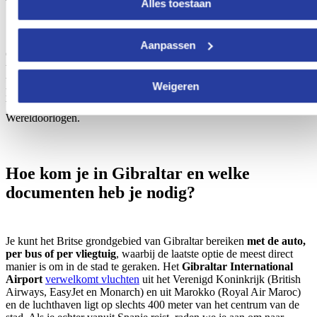
Waar ligt Gibraltar?
Alles toestaan
Aanpassen
Gibraltar is een
schiereiland
in het zuiden van Andalusië
, gelegen
ten zuiden van de Spaanse stad Linea de la Concepción,
tegenover de kust van Algeciras, in de provincie Cadiz. Vanwege
Weigeren
haar locatie, vlakbij de ingang van de Straat van Gibraltar, is het een
belangrijk strategisch punt en het werd als zodanig gebruikt in beide
Wereldoorlogen.
Hoe kom je in Gibraltar en welke
documenten heb je nodig?
Je kunt het Britse grondgebied van Gibraltar bereiken
met de auto,
per bus of per vliegtuig
, waarbij de laatste optie de meest direct
manier is om in de stad te geraken. Het
Gibraltar International
Airport
verwelkomt vluchten
uit het Verenigd Koninkrijk (British
Airways, EasyJet en Monarch) en uit Marokko (Royal Air Maroc)
en de luchthaven ligt op slechts 400 meter van het centrum van de