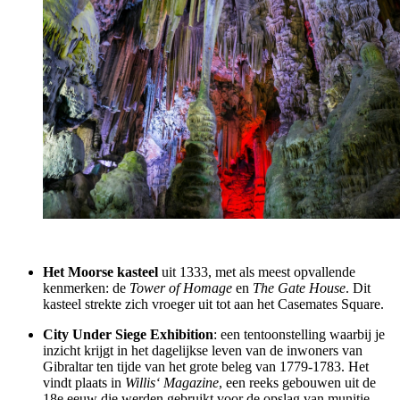
Het Moorse kasteel
uit 1333, met als meest opvallende
kenmerken: de
Tower of Homage
en
The Gate House
. Dit
kasteel strekte zich vroeger uit tot aan het Casemates Square.
City Under Siege Exhibition
: een tentoonstelling waarbij je
inzicht krijgt in het dagelijkse leven van de inwoners van
Gibraltar ten tijde van het grote beleg van 1779-1783. Het
vindt plaats in
Willis‘ Magazine
, een reeks gebouwen uit de
18e eeuw die werden gebruikt voor de opslag van munitie.