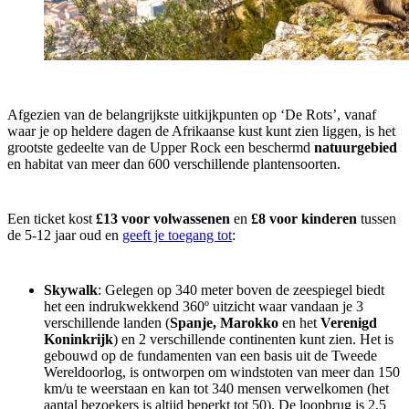
Afgezien van de belangrijkste uitkijkpunten op ‘De Rots’, vanaf
waar je op heldere dagen de Afrikaanse kust kunt zien liggen, is het
grootste gedeelte van de Upper Rock een beschermd
natuurgebied
en habitat van meer dan 600 verschillende plantensoorten.
Een ticket kost
£13 voor volwassenen
en
£8 voor kinderen
tussen
de 5-12 jaar oud en
geeft je toegang tot
:
Skywalk
: Gelegen op 340 meter boven de zeespiegel biedt
het een indrukwekkend 360º uitzicht waar vandaan je 3
verschillende landen (
Spanje, Marokko
en het
Verenigd
Koninkrijk
) en 2 verschillende continenten kunt zien. Het is
gebouwd op de fundamenten van een basis uit de Tweede
Wereldoorlog, is ontworpen om windstoten van meer dan 150
km/u te weerstaan en kan tot 340 mensen verwelkomen (het
aantal bezoekers is altijd beperkt tot 50). De loopbrug is 2,5