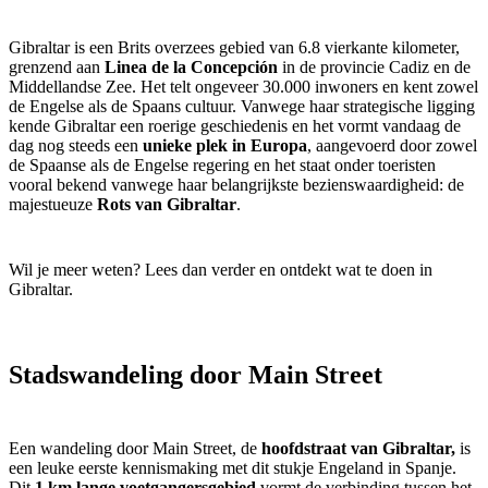
Gibraltar is een Brits overzees gebied van 6.8 vierkante kilometer,
grenzend aan
Linea de la Concepción
in de provincie Cadiz en de
Middellandse Zee. Het telt ongeveer 30.000 inwoners en kent zowel
de Engelse als de Spaans cultuur. Vanwege haar strategische ligging
kende Gibraltar een roerige geschiedenis en het vormt vandaag de
dag nog steeds een
unieke plek in Europa
, aangevoerd door zowel
de Spaanse als de Engelse regering en het staat onder toeristen
vooral bekend vanwege haar belangrijkste bezienswaardigheid: de
majestueuze
Rots van Gibraltar
.
Wil je meer weten? Lees dan verder en ontdekt wat te doen in
Gibraltar.
Stadswandeling door Main Street
Een wandeling door Main Street, de
hoofdstraat van Gibraltar,
is
een leuke eerste kennismaking met dit stukje Engeland in Spanje.
Dit
1 km lange voetgangersgebied
vormt de verbinding tussen het