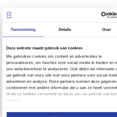
Wat te doen in Gibraltar: dolfijnen
spotten
Toestemming
Details
Over
Vanaf Marina Bay heb je de mogelijkheid om dolfijnen te gaan
spotten in de kristalheldere wateren van Gibraltar. Deze boottochten
worden je aangeboden door twee bedrijven:
Dolphin Adventure
en
Deze website maakt gebruik van cookies
Dolphin Safari
, en duren ergens tussen de anderhalf en twee uur.
We gebruiken cookies om content en advertenties te
personaliseren, om functies voor social media te bieden en 
ons websiteverkeer te analyseren. Ook delen we informatie 
Waar komt de naam Gibraltar vandaan?
uw gebruik van onze site met onze partners voor social medi
adverteren en analyse. Deze partners kunnen deze gegeven
combineren met andere informatie die u aan ze heeft verstre
De naam Gibraltar komt van het Arabische
Jabal Ṭāriq
en betekent
of die ze hebben verzameld op basis van uw gebruik van hu
“Berg van Tariq”. En Tariq was de man die de in 711 de Arabische
verovering van de Straat van Gibraltar leidde.
services.