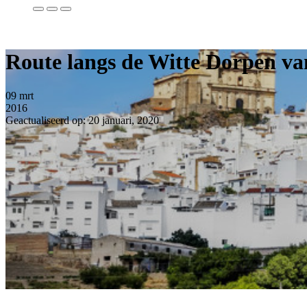
Route langs de Witte Dorpen va
09
mrt
2016
Geactualiseerd op: 20 januari, 2020