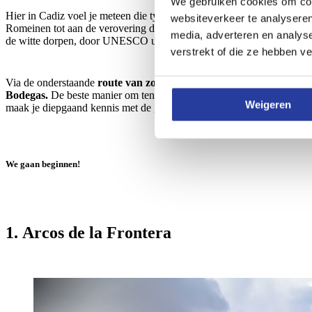
We gebruiken cookies om cont
Hier in Cadiz voel je meteen die typische
Andalusí
sfeer, terwijl je 
websiteverkeer te analyseren
Romeinen tot aan de verovering door de Franse troepen. Haar
Archeo
media, adverteren en analys
de witte dorpen, door UNESCO uitgeroepen tot
Reserva de la Biosfe
verstrekt of die ze hebben v
Via de onderstaande
route van zo‘n 145 kilometer,
kun je op eigen 
Bodegas.
De beste manier om ten volle van deze trip te genieten is do
Weigeren
maak je diepgaand kennis met de geschiedenis en de geheimen van dez
We gaan beginnen!
1. Arcos de la Frontera