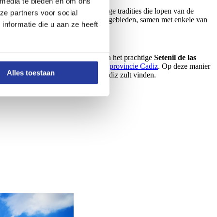
 media te bieden en om ons
De dorpen hier kunnen bogen op lange tradities die lopen van de
ze partners voor social
reden zijn veel van de omliggende gebieden, samen met enkele van
nformatie die u aan ze heeft
Arcos de la Frontera
en eindigen in het prachtige
Setenil de las
iehuizen in de Witte Dorpen van de provincie Cadiz
. Op deze manier
Alles toestaan
este vakantiewoningen
die je in Cadiz zult vinden.