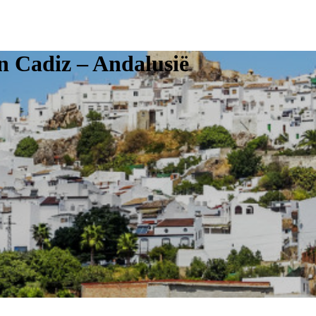
n Cadiz – Andalusië