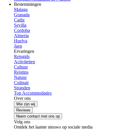
Bestemmingen
Malaga
Granada
Cadiz
Sevilla
Cordoba
Almeria
Huelva
Jaen
Ervaringen
Reisgids
Activiteiten
Cultuur
Reistips
Natuur
Culinair
Stranden
Top Accommodaties
Over ons
Wie zijn wij
Reviews
Neem contact met ons op
Volg ons
Ontdek het laatste nieuws op sociale media