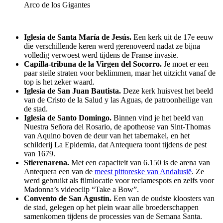
Arco de los Gigantes
Iglesia de Santa María de Jesús.
Een kerk uit de 17e eeuw
die verschillende keren werd gerenoveerd nadat ze bijna
volledig verwoest werd tijdens de Franse invasie.
Capilla-tribuna de la Virgen del Socorro.
Je moet er een
paar steile straten voor beklimmen, maar het uitzicht vanaf de
top is het zeker waard.
Iglesia de San Juan Bautista.
Deze kerk huisvest het beeld
van de Cristo de la Salud y las Aguas, de patroonheilige van
de stad.
Iglesia de Santo Domingo.
Binnen vind je het beeld van
Nuestra Señora del Rosario, de apotheose van Sint-Thomas
van Aquino boven de deur van het tabernakel, en het
schilderij La Epidemia, dat Antequera toont tijdens de pest
van 1679.
Stierenarena.
Met een capaciteit van 6.150 is de arena van
Antequera een van de
meest pittoreske van Andalusië
. Ze
werd gebruikt als filmlocatie voor reclamespots en zelfs voor
Madonna’s videoclip “Take a Bow”.
Convento de San Agustín.
Een van de oudste kloosters van
de stad, gelegen op het plein waar alle broederschappen
samenkomen tijdens de processies van de Semana Santa.