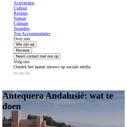
Activiteiten
Cultuur
Reistips
Natuur
Culinair
Stranden
Top Accommodaties
Over ons
Wie zijn wij
Reviews
Neem contact met ons op
Volg ons
Ontdek het laatste nieuws op sociale media
Antequera Andalusië: wat te
doen
20
jun
2025