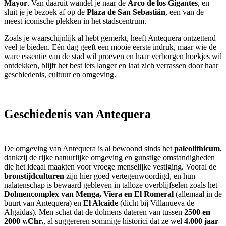
Mayor
. Van daaruit wandel je naar de
Arco de los Gigantes
, en
sluit je je bezoek af op de
Plaza de San Sebastián
, een van de
meest iconische plekken in het stadscentrum.
Zoals je waarschijnlijk al hebt gemerkt, heeft Antequera ontzettend
veel te bieden. Eén dag geeft een mooie eerste indruk, maar wie de
ware essentie van de stad wil proeven en haar verborgen hoekjes wil
ontdekken, blijft het best iets langer en laat zich verrassen door haar
geschiedenis, cultuur en omgeving.
Geschiedenis van Antequera
De omgeving van Antequera is al bewoond sinds het
paleolithicum
,
dankzij de rijke natuurlijke omgeving en gunstige omstandigheden
die het ideaal maakten voor vroege menselijke vestiging. Vooral de
bronstijdculturen
zijn hier goed vertegenwoordigd, en hun
nalatenschap is bewaard gebleven in talloze overblijfselen zoals het
Dolmencomplex van Menga, Viera en El Romeral
(allemaal in de
buurt van Antequera) en
El Alcaide
(dicht bij Villanueva de
Algaidas). Men schat dat de dolmens dateren van tussen
2500 en
2000 v.Chr.
, al suggereren sommige historici dat ze wel
4.000 jaar