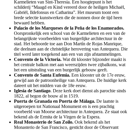
Karmelieten van Sint-Theresia. Een hoogtepunt is het
schilderij “Maagd en Kind vereerd door de heiligen Michaël,
Gabriël, Ildefonsus en Catharina”. Het museum toont een
brede selectie kunstwerken die de nonnen door de tijd heen
bewaard hebben.
Palacio de los Marqueses de la Peña de los Enamorados.
Oorspronkelijk een school van de Karmelieten en een van de
belangrijkste voorbeelden van burgerlijke architectuur in de
stad. Het behoorde toe aan Don Martín de Rojas Manrique,
die deelnam aan de christelijke herovering van Antequera. Die
titel werd later toegekend aan een van zijn afstammelingen.
Convento de la Victoria.
Wat dit klooster bijzonder maakt is
het centrale balkon met aan weerszijden twee zijbalkons, wat
het een uitstraling van een burgerlijk gebouw geeft.
Convento de Santa Eufemia.
Een klooster uit de 17e eeuw,
gewijd aan de patroonheilige van Antequera. De huidige kerk
dateert uit het midden van de 18e eeuw.
Iglesia de Santiago
. Deze kerk doet dienst als parochie sinds
1822, al begon de bouw al in 1519.
Puerta de Granada en Puerta de Málaga.
De laatste is
uitgeroepen tot Nationaal Monument en is een prachtig
voorbeeld van Moorse architectuur in Antequera. Ze staat ook
bekend als de Ermita de la Virgen de la Espera.
Real Monasterio de San Zoilo.
Ook bekend als het
Monasterio de San Francisco, gesticht door de Observant