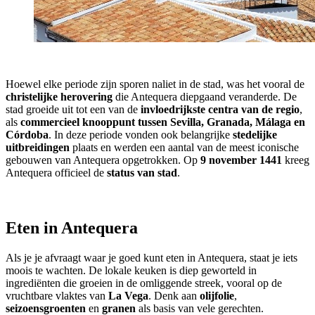
Hoewel elke periode zijn sporen naliet in de stad, was het vooral de
christelijke herovering
die Antequera diepgaand veranderde. De
stad groeide uit tot een van de
invloedrijkste centra van de regio
,
als
commercieel knooppunt tussen Sevilla, Granada, Málaga en
Córdoba
. In deze periode vonden ook belangrijke
stedelijke
uitbreidingen
plaats en werden een aantal van de meest iconische
gebouwen van Antequera opgetrokken. Op
9 november 1441
kreeg
Antequera officieel de
status van stad
.
Eten in Antequera
Als je je afvraagt waar je goed kunt eten in Antequera, staat je iets
moois te wachten. De lokale keuken is diep geworteld in
ingrediënten die groeien in de omliggende streek, vooral op de
vruchtbare vlaktes van
La Vega
. Denk aan
olijfolie
,
seizoensgroenten
en
granen
als basis van vele gerechten.