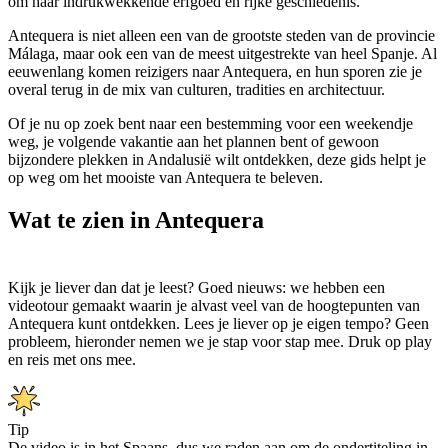
om haar indrukwekkende erfgoed en rijke geschiedenis.
Antequera is niet alleen een van de grootste steden van de provincie
Málaga, maar ook een van de meest uitgestrekte van heel Spanje. Al
eeuwenlang komen reizigers naar Antequera, en hun sporen zie je
overal terug in de mix van culturen, tradities en architectuur.
Of je nu op zoek bent naar een bestemming voor een weekendje
weg, je volgende vakantie aan het plannen bent of gewoon
bijzondere plekken in Andalusië wilt ontdekken, deze gids helpt je
op weg om het mooiste van Antequera te beleven.
Wat te zien in Antequera
Kijk je liever dan dat je leest? Goed nieuws: we hebben een
videotour gemaakt waarin je alvast veel van de hoogtepunten van
Antequera kunt ontdekken. Lees je liever op je eigen tempo? Geen
probleem, hieronder nemen we je stap voor stap mee. Druk op play
en reis met ons mee.
Tip
De video is in het Spaans, dus we raden aan om de ondertiteling in