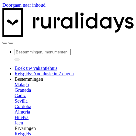
Doorgaan naar inhoud
Boek uw vakantiehuis
Reisgids: Andalusië in 7 dagen
Bestemmingen
Malaga
Granada
Cadiz
Sevilla
Cordoba
Almeria
Huelva
Jaen
Ervaringen
Reisgids