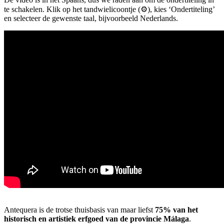
te schakelen. Klik op het tandwielicoontje (⚙️), kies ‘Ondertiteling’
en selecteer de gewenste taal, bijvoorbeeld Nederlands.
Antequera is de trotse thuisbasis van maar liefst
75% van het
historisch en artistiek erfgoed van de provincie Málaga
.