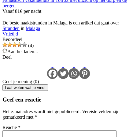
Fantastisch vakantiehuis in Torrox met uitzicht op het dorp en de
bergen
Vanaf
81€
per nacht
De beste naaktstranden in Malaga is een artikel dat gaat over
Stranden
in
Malaga
Vrijetijd
Beoordeel
(4)
Aan het laden...
Deel
Geef je mening (0)
Laat weten wat je vindt
Geef een reactie
Het e-mailadres wordt niet gepubliceerd.
Vereiste velden zijn
gemarkeerd met
*
Reactie
*