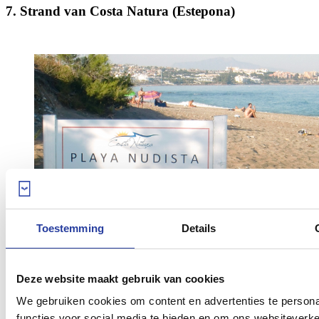
7. Strand van Costa Natura (Estepona)
Toestemming
Details
Deze website maakt gebruik van cookies
We gebruiken cookies om content en advertenties te persona
Op het strand van Costa Natura, in de buurt van de Arroyo Vaquero,
functies voor social media te bieden en om ons websiteverke