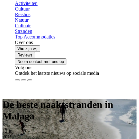
Activiteiten
Cultuur
Reistips
Natuur
Culinair
Stranden
Top Accommodaties
Over ons
Wie zijn wij
Reviews
Neem contact met ons op
Volg ons
Ontdek het laatste nieuws op sociale media
De beste naaktstranden in
Malaga
12
jul
2019