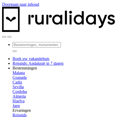
Doorgaan naar inhoud
Boek uw vakantiehuis
Reisgids: Andalusië in 7 dagen
Bestemmingen
Malaga
Granada
Cadiz
Sevilla
Cordoba
Almeria
Huelva
Jaen
Ervaringen
Reisgids