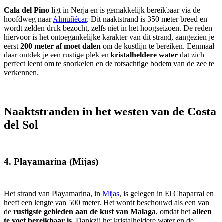
Cala del Pino
ligt in Nerja en is gemakkelijk bereikbaar via de
hoofdweg naar
Almuñécar
. Dit naaktstrand is 350 meter breed en
wordt zelden druk bezocht, zelfs niet in het hoogseizoen. De reden
hiervoor is het ontoegankelijke karakter van dit strand, aangezien je
eerst
200 meter af moet dalen
om de kustlijn te bereiken. Eenmaal
daar ontdek je een rustige plek en
kristalheldere water
dat zich
perfect leent om te snorkelen en de rotsachtige bodem van de zee te
verkennen.
Naaktstranden in het westen van de Costa
del Sol
4. Playamarina (Mijas)
Het strand van Playamarina, in
Mijas
, is gelegen in El Chaparral en
heeft een lengte van 500 meter. Het wordt beschouwd als een van
de
rustigste gebieden aan de kust van Malaga
, omdat het
alleen
te voet bereikbaar is
. Dankzij het kristalheldere water en de