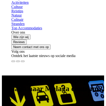
Activiteiten
Cultuur
Reistips
Natuur
Culinair
Stranden
Top Accommodaties
Over ons
Wie zijn wij
Reviews
Neem contact met ons op
Volg ons
Ontdek het laatste nieuws op sociale media
Hoe kom je vanaf vliegveld
Malaga naar Malaga centrum?
25
okt
2016