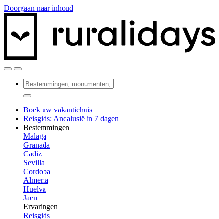
Doorgaan naar inhoud
Boek uw vakantiehuis
Reisgids: Andalusië in 7 dagen
Bestemmingen
Malaga
Granada
Cadiz
Sevilla
Cordoba
Almeria
Huelva
Jaen
Ervaringen
Reisgids