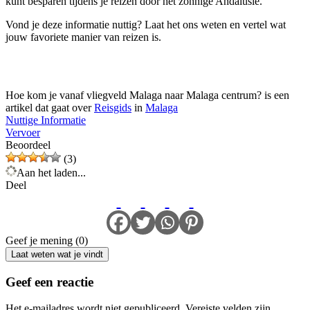
kunt besparen tijdens je reizen door het zonnige Andalusië.
Vond je deze informatie nuttig? Laat het ons weten en vertel wat
jouw favoriete manier van reizen is.
Hoe kom je vanaf vliegveld Malaga naar Malaga centrum? is een
artikel dat gaat over
Reisgids
in
Malaga
Nuttige Informatie
Vervoer
Beoordeel
(3)
Aan het laden...
Deel
Geef je mening (0)
Laat weten wat je vindt
Geef een reactie
Het e-mailadres wordt niet gepubliceerd.
Vereiste velden zijn