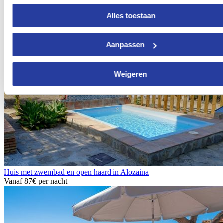
Appartement met uitzicht op zee voor 4 personen in Manilva
Vanaf
96€
per nacht
Alles toestaan
Aanpassen
Weigeren
Huis met zwembad en open haard in Alozaina
Vanaf
87€
per nacht