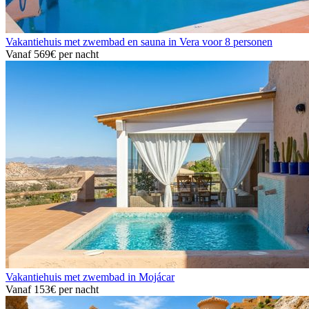
Vakantiehuis met zwembad en sauna in Vera voor 8 personen
Vanaf
569€
per nacht
Vakantiehuis met zwembad in Mojácar
Vanaf
153€
per nacht