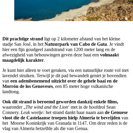
Dit prachtige strand
ligt op 2 kilometer afstand van het kleine
stadje San José, in het
Natuurpark van Cabo de Gata
. Je vindt
hier een fijn goudgeel zandstrand van 1200 meter lang en de
afwezigheid van bebouwingen geven deze baai een
volmaakt
maagdelijk karakter
.
Je kunt hier alleen te voet geraken, via een natuurlijke route vol met
lavendel struiken. Terwijl je dit pad bewandelt geniet je bovendien
van
een adembenemend uitzicht over de gehele baai en de
Morrón de los Genoveses
, een 85 meter hoge vulkanische
landtong.
Ook dit strand is beroemd geworden dankzij enkele films,
waaronder „
The wind and the Lion
‘ met in de hoofdrol Sean
Connery.
Leuk weetje:
het strand dankt haar naam aan
de Genuese
vloot die de Castelaanse troepen hielp Almeria te bevrijden
van
het Moorse Koninkrijk van Granada in 1147. Om deze reden is de
vlag van Almeria hetzelfde als die van Genua.