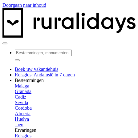
Doorgaan naar inhoud
Boek uw vakantiehuis
Reisgids: Andalusië in 7 dagen
Bestemmingen
Malaga
Granada
Cadiz
Sevilla
Cordoba
Almeria
Huelva
Jaen
Ervaringen
Reisgids