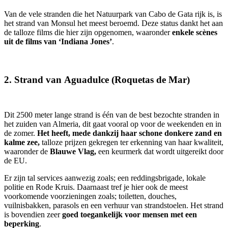
Van de vele stranden die het Natuurpark van Cabo de Gata rijk is, is
het strand van Monsul het meest beroemd. Deze status dankt het aan
de talloze films die hier zijn opgenomen, waaronder
enkele scènes
uit de films van ‘Indiana Jones’
.
2. Strand van Aguadulce (Roquetas de Mar)
Dit 2500 meter lange strand is één van de best bezochte stranden in
het zuiden van Almeria, dit gaat vooral op voor de weekenden en in
de zomer.
Het heeft, mede dankzij haar schone donkere zand en
kalme zee,
talloze prijzen gekregen ter erkenning van haar kwaliteit,
waaronder de
Blauwe Vlag,
een keurmerk dat wordt uitgereikt door
de EU.
Er zijn tal services aanwezig zoals; een reddingsbrigade, lokale
politie en Rode Kruis. Daarnaast tref je hier ook de meest
voorkomende voorzieningen zoals; toiletten, douches,
vuilnisbakken, parasols en een verhuur van strandstoelen. Het strand
is bovendien zeer
goed toegankelijk voor mensen met een
beperking
.