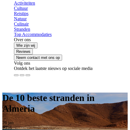
Activiteiten
Cultuur
Reistips
Natuur
Culinair
Stranden
Top Accommodaties
Over ons
Wie zijn wij
Reviews
Neem contact met ons op
Volg ons
Ontdek het laatste nieuws op sociale media
De 10 beste stranden in
Almeria
26
jan
2016