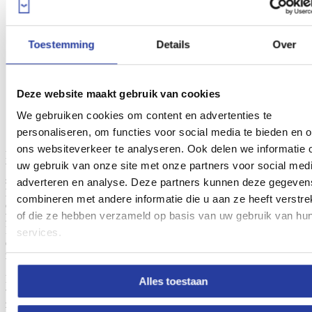
Toestemming
Details
Over
Deze website maakt gebruik van cookies
Cabo de Gata – El Playazo de Rodalquilar.
Foto door
Jordi M.J
We gebruiken cookies om content en advertenties te
personaliseren, om functies voor social media te bieden en 
ons websiteverkeer te analyseren. Ook delen we informatie 
Hoewel Playa el Playazo gelegen is op 3 kilometer afstand van de
uw gebruik van onze site met onze partners voor social medi
bewoonde wereld,
het dorpje Rodalquilar,
is het indrukwekkend
strand gemakkelijk bereikbaar. Haar
schone, heldere water en
adverteren en analyse. Deze partners kunnen deze gegeven
haar fijne goudgele zandstrand
wachten verleidelijk je bezoek,
combineren met andere informatie die u aan ze heeft verstre
onder het toeziend oog van het adembenemende
Kasteel San
of die ze hebben verzameld op basis van uw gebruik van hu
Ramón
, dat gelegen is op een nabijgelegen fossiele duinpartij.
Dankzij haar egale, hellingvrije zee is het bovendien ook nog eens
services.
een veilig strand. Dit maakt het de aangewezen plek voor
families
met kinderen
.
Het strand zelf ligt langs de
kliffen van La Molata
, wiens prachtig
Alles toestaan
vormen je kunt bewonderen terwijl je heerlijk comfortabel ligt te
zonnen. Vanwege haar geïsoleerde ligging wordt het strand zowel