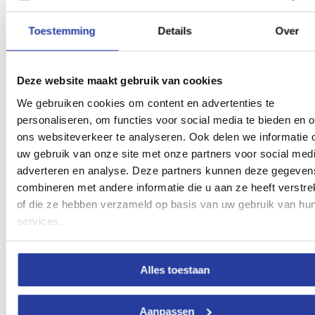
Toestemming
Details
Over
Deze website maakt gebruik van cookies
Foto met dank aan Turismo Granada
We gebruiken cookies om content en advertenties te
personaliseren, om functies voor social media te bieden en 
Chambao de Joaquín
. Deze beroemde chiringuito vind je
ons websiteverkeer te analyseren. Ook delen we informatie 
direct aan het begin van de promenade. Het beschikt over
uw gebruik van onze site met onze partners voor social medi
ligstoelen met parasols die je uitnodigen om enkele uren te
genieten van het uitzicht en een verfrissend drankje. De
adverteren en analyse. Deze partners kunnen deze gegeven
Chambao is een van de oudste chiringuitos in het gebied (het
combineren met andere informatie die u aan ze heeft verstre
werd ingehuldigd in de jaren ’50), en het beschikt over een
of die ze hebben verzameld op basis van uw gebruik van hu
eigenaardige inrichting. Het meest beroemde gerecht is paella,
hoewel het gegrilde vlees en de verse zeevruchten zeker ook
services.
niet achterblijven. Bovendien kun je er ’s avonds ook gaan
genieten van een flamenco show.
Mesón El Tinao.
Dit strandrestaurant opende voor de eerste
keer haar deuren in 1988. Je maakt er kennis met de keuken
Alles toestaan
van de Alpujarras en haar hoogwaardige ingrediënten zodat je
een geheel nieuwe smaakervaring gaat beleven.
Aanpassen