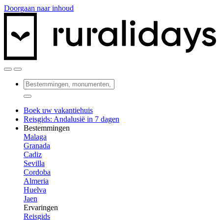
Doorgaan naar inhoud
Boek uw vakantiehuis
Reisgids: Andalusië in 7 dagen
Bestemmingen
Malaga
Granada
Cadiz
Sevilla
Cordoba
Almeria
Huelva
Jaen
Ervaringen
Reisgids