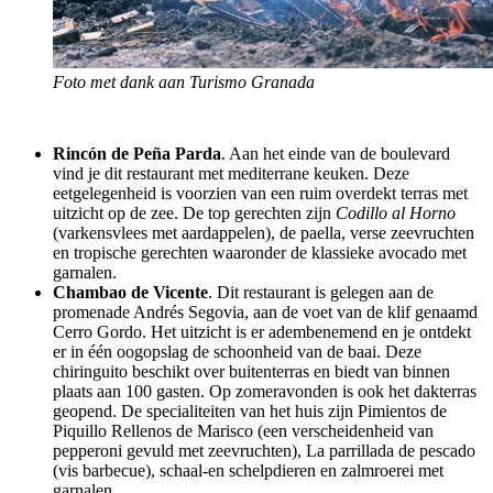
Foto met dank aan Turismo Granada
Rincón de Peña Parda
. Aan het einde van de boulevard
vind je dit restaurant met mediterrane keuken. Deze
eetgelegenheid is voorzien van een ruim overdekt terras met
uitzicht op de zee. De top gerechten zijn
Codillo al Horno
(varkensvlees met aardappelen), de paella, verse zeevruchten
en tropische gerechten waaronder de klassieke avocado met
garnalen.
Chambao de Vicente
. Dit restaurant is gelegen aan de
promenade Andrés Segovia, aan de voet van de klif genaamd
Cerro Gordo. Het uitzicht is er adembenemend en je ontdekt
er in één oogopslag de schoonheid van de baai. Deze
chiringuito beschikt over buitenterras en biedt van binnen
plaats aan 100 gasten. Op zomeravonden is ook het dakterras
geopend. De specialiteiten van het huis zijn Pimientos de
Piquillo Rellenos de Marisco (een verscheidenheid van
pepperoni gevuld met zeevruchten), La parrillada de pescado
(vis barbecue), schaal-en schelpdieren en zalmroerei met
garnalen.