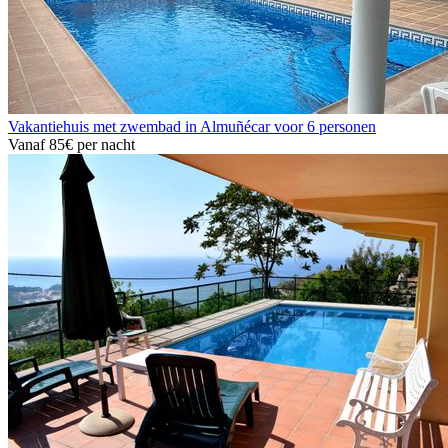
Vakantiehuis met zwembad in Almuñécar voor 6 personen
Vanaf
85€
per nacht