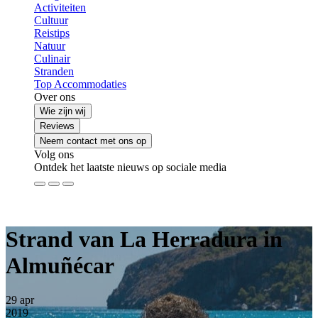
Activiteiten
Cultuur
Reistips
Natuur
Culinair
Stranden
Top Accommodaties
Over ons
Wie zijn wij
Reviews
Neem contact met ons op
Volg ons
Ontdek het laatste nieuws op sociale media
Strand van La Herradura in
Almuñécar
29
apr
2019