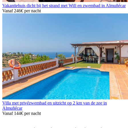
Vakantiehuis dicht bij het strand met Wifi en zwembad in Almuñécar
Vanaf
246€
per nacht
Villa met privézwembad en uitzicht op 2 km van de zee in
Almuñécar
Vanaf
144€
per nacht