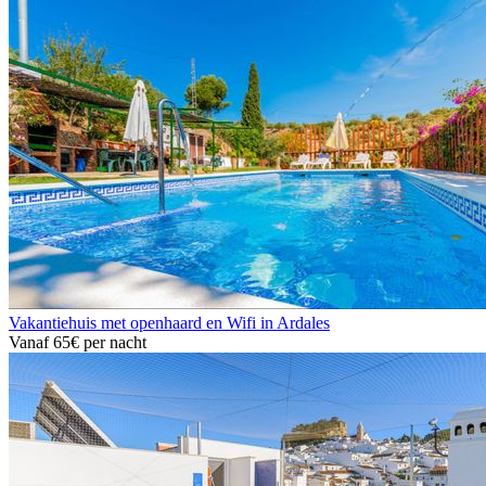
Vakantiehuis met openhaard en Wifi in Ardales
Vanaf
65€
per nacht