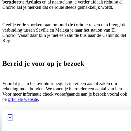
bergdorpje Ardales
en al naargelang je verder afdaalt richting el
Chorro zal je merken dat de route steeds gemakkelijk wordt.
Geef je er de voorkeur aan om
met de trein
te reizen dan brengt de
verbinding tussen Sevilla en Malaga je naar het station van El
Chorro. Vanaf daar kun je met een shuttle bus naar de Caminito del
Rey.
Bereid je voor op je bezoek
Voordat je aan het avontuur begint zijn er een aantal zaken om
rekening moet houden. We tonen je hieronder een aantal van hen.
Voor meer informatie check voorafgaande aan je bezoek vooral ook
de
officiële website
.
Allereerst is het verplicht om een helm te dragen tijdens de
wandeltocht, deze worden verstrekt aan de start.
Kom je met de kinderen
houd er dan rekening mee dat