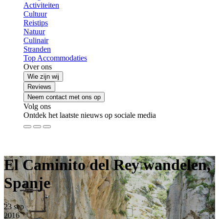
Activiteiten
Cultuur
Reistips
Natuur
Culinair
Stranden
Top Accommodaties
Over ons
Wie zijn wij
Reviews
Neem contact met ons op
Volg ons
Ontdek het laatste nieuws op sociale media
El Caminito del Rey wandelen,
Spanje
23
sep
2016