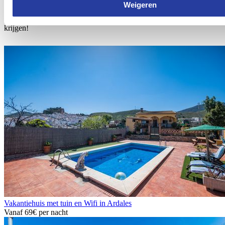
villa‘s in de omgeving van Ardales
. Op deze manier ben je verzekert
Weigeren
van ontspanning en comfort in een prachtige natuurrijke omgeving
in Andalusië! We verzekeren je dat je hier geen spijt van gaat
krijgen!
Vakantiehuis met tuin en Wifi in Ardales
Vanaf
69€
per nacht