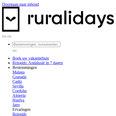
Doorgaan naar inhoud
Boek uw vakantiehuis
Reisgids: Andalusië in 7 dagen
Bestemmingen
Malaga
Granada
Cadiz
Sevilla
Cordoba
Almeria
Huelva
Jaen
Ervaringen
Reisgids