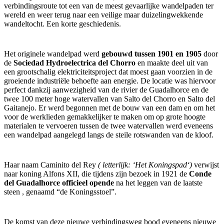
verbindingsroute tot een van de meest gevaarlijke wandelpaden ter
wereld en weer terug naar een veilige maar duizelingwekkende
wandeltocht. Een korte geschiedenis.
Het originele wandelpad werd
gebouwd tussen 1901 en 1905
door
de
Sociedad Hydroelectrica del Chorro
en maakte deel uit van
een grootschalig elektriciteitsproject dat moest gaan voorzien in de
groeiende industriële behoefte aan energie. De locatie was hiervoor
perfect dankzij aanwezigheid van de rivier de Guadalhorce en de
twee 100 meter hoge watervallen van Salto del Chorro en Salto del
Gaitanejo. Er werd begonnen met de bouw van een dam en om het
voor de werklieden gemakkelijker te maken om op grote hoogte
materialen te vervoeren tussen de twee watervallen werd eveneens
een wandelpad aangelegd langs de steile rotswanden van de kloof.
Haar naam Caminito del Rey
( letterlijk: ‘Het Koningspad‘)
verwijst
naar koning Alfons XII, die tijdens zijn bezoek in 1921 de
Conde
del Guadalhorce officieel opende
na het leggen van de laatste
steen , genaamd “de Koningsstoel”.
De komst van deze nieuwe verbindingsweg bood eveneens nieuwe