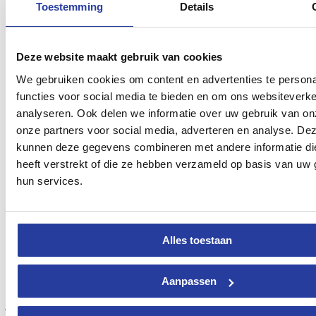
kinderen onder de 8 jaar oud geen toegang hebben tot
Toestemming
Details
Caminito del Rey.
Bij lichte regen blijft de Caminito del Rey open maar
paraplu‘s zijn niet toegestaan. Je kunt in dit geval beter
regenkleding meenemen.
Deze website maakt gebruik van cookies
Zorg ervoor dat je
30 minuten voor
het geboekte tijdstip
We gebruiken cookies om content en advertenties te persona
aanwezig bent in verband met de organisatie van de groepen.
We raden je aan in ieder geval de volgende zaken mee te
functies voor social media te bieden en om ons websiteverke
nemen; water, zonnebrand crème, wat te eten en natuurlijk
analyseren. Ook delen we informatie over uw gebruik van on
wandelschoenen.
onze partners voor social media, adverteren en analyse. De
Zie je tijdens je wandeling een trein tegemoetkomen, maak je
geen zorgen 🙂 Er is een spoorweg precies naast de Caminito
kunnen deze gegevens combineren met andere informatie di
del Rey.
heeft verstrekt of die ze hebben verzameld op basis van uw 
hun services.
Accommodaties nabij de Caminito del
Rey wandelen
Alles toestaan
Als je gaat wandelen dan heb je natuurlijk ook plek nodig om bij te
Aanpassen
komen en je weer op te laden voor je volgende avontuur. We bieden
je hiervoor graag onze selectie met
de beste vakantiehuizen en