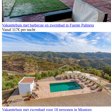
Vakantiehuis met barbecue en zwembad in Fuente Palmera
Vanaf
117€
per nacht
Vakantiehuis met zwembad voor 18 personen in Montoro