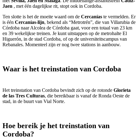
met
Sevilla, Jaen en Malaga
. De middellange-afstandstrein
Cadiz-
Jaen
, met één dagelijkse rit, stopt ook in Cordoba.
Ten slotte is het de moeite waard om de
Cercanías
te vermelden. Er
is één
Cercanías-lijn
, bekend als “Metrotrén”, die van Villarubia de
Córdoba naar Alcolea de Córdoba gaat, voor een totaal van 23 km
en 39 wekelijkse treinen. Je kunt uitstappen op de metrohalte El
Higuerón, in de stad Cordoba, of op de universiteitscampus van
Rebanales. Momenteel zijn er nog twee stations in aanbouw.
Waar is het treinstation van Cordoba
Het treinstation van Cordoba bevindt zich op de rotonde
Glorieta
de las Tres Culturas
, die bereikbaar is vanaf de Ronda Oeste de
stad, in de buurt van Vial Norte.
Hoe bereik je het treinstation van
Cordoba?