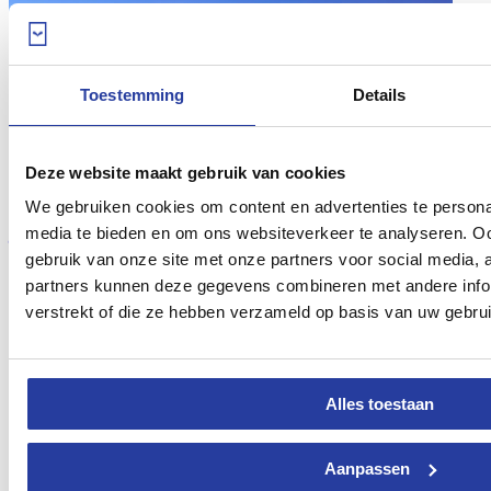
Toestemming
Details
Deze website maakt gebruik van cookies
Luxe in Marbella en Puerto Banús is dichterbij dan
We gebruiken cookies om content en advertenties te personal
je denkt!
media te bieden en om ons websiteverkeer te analyseren. Oo
gebruik van onze site met onze partners voor social media,
Ga op V.I.P. vakantie! Breng een bezoek aan Marbella en Puerto
partners kunnen deze gegevens combineren met andere infor
Banús, dé synoniemen voor rijkdom en luxe aan de ...
[lees meer]
verstrekt of die ze hebben verzameld op basis van uw gebru
Alles toestaan
Aanpassen