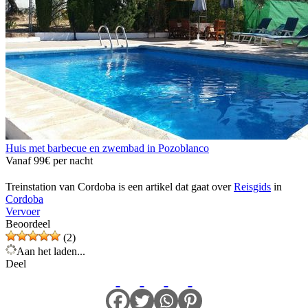
Huis met barbecue en zwembad in Pozoblanco
Vanaf
99€
per nacht
Treinstation van Cordoba is een artikel dat gaat over
Reisgids
in
Cordoba
Vervoer
Beoordeel
(2)
Aan het laden...
Deel