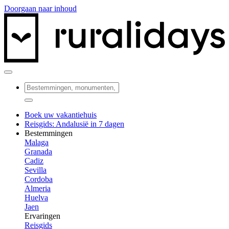
Doorgaan naar inhoud
Boek uw vakantiehuis
Reisgids: Andalusië in 7 dagen
Bestemmingen
Malaga
Granada
Cadiz
Sevilla
Cordoba
Almeria
Huelva
Jaen
Ervaringen
Reisgids