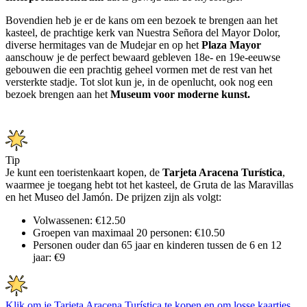
Bovendien heb je er de kans om een bezoek te brengen aan het
kasteel, de prachtige kerk van Nuestra Señora del Mayor Dolor,
diverse hermitages van de Mudejar en op het
Plaza Mayor
aanschouw je de perfect bewaard gebleven 18e- en 19e-eeuwse
gebouwen die een prachtig geheel vormen met de rest van het
versterkte stadje. Tot slot kun je, in de openlucht, ook nog een
bezoek brengen aan het
Museum voor moderne kunst.
Tip
Je kunt een toeristenkaart kopen, de
Tarjeta Aracena Turística
,
waarmee je toegang hebt tot het kasteel, de Gruta de las Maravillas
en het Museo del Jamón. De prijzen zijn als volgt:
Volwassenen: €12.50
Groepen van maximaal 20 personen: €10.50
Personen ouder dan 65 jaar en kinderen tussen de 6 en 12
jaar: €9
Klik om je Tarjeta Aracena Turística te kopen en om losse kaartjes