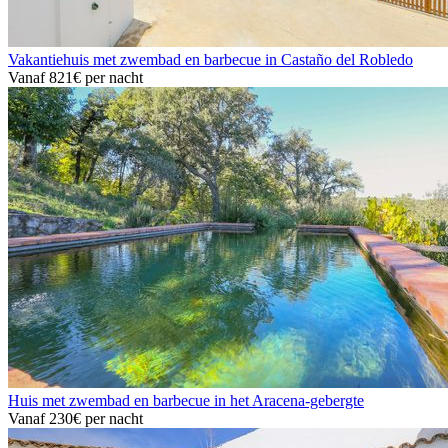
Vakantiehuis met zwembad en barbecue in Castaño del Robledo
Vanaf
821€
per nacht
Huis met zwembad en barbecue in het Aracena-gebergte
Vanaf
230€
per nacht