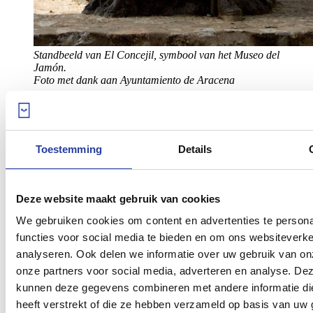
Standbeeld van El Concejil, symbool van het Museo del
Jamón.
Foto met dank aan Ayuntamiento de Aracena
In de
7 hallen
van het museum ontdek je van alles over de varkens
zoals; het fokprogramma, hun leven, hun voeding en de slacht en
Toestemming
Details
daarnaast leer je ook hoe de rauwe ham wordt verwerkt tot een
heerlijk eindproduct.
Deze informatie wordt overgebracht op een
didactische en
Deze website maakt gebruik van cookies
interactieve manier
, waarbij men gebruikt maakt van
beeldschermen en projectors. Het museum is bovendien perfect
We gebruiken cookies om content en advertenties te persona
aangepast voor kinderen en rondleidingen voor scholen.
functies voor social media te bieden en om ons websiteverke
analyseren. Ook delen we informatie over uw gebruik van on
Openingstijden
onze partners voor social media, adverteren en analyse. De
kunnen deze gegevens combineren met andere informatie di
Maandag t/m zondag 11.00 – 14.30 uur en van 16.00 – 19.30
uur
heeft verstrekt of die ze hebben verzameld op basis van uw 