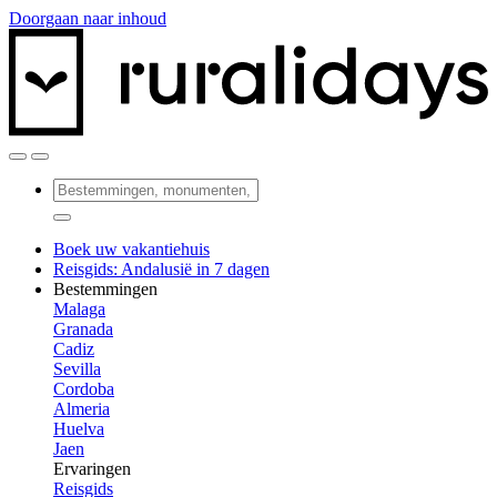
Doorgaan naar inhoud
Boek uw vakantiehuis
Reisgids: Andalusië in 7 dagen
Bestemmingen
Malaga
Granada
Cadiz
Sevilla
Cordoba
Almeria
Huelva
Jaen
Ervaringen
Reisgids