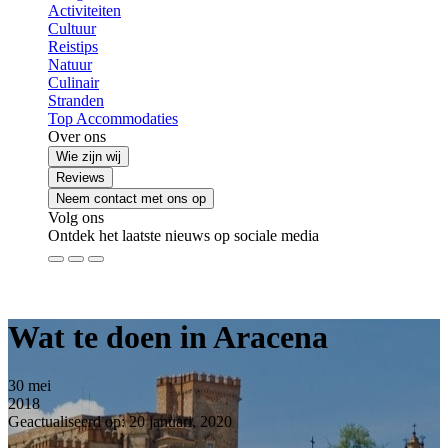
Activiteiten
Cultuur
Reistips
Natuur
Culinair
Stranden
Top Accommodaties
Over ons
Wie zijn wij
Reviews
Neem contact met ons op
Volg ons
Ontdek het laatste nieuws op sociale media
Wat te doen in Aracena
30
mei
2018
Geactualiseerd op: 20 januari, 2020