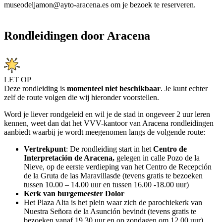
museodeljamon@ayto-aracena.es
om je bezoek te reserveren.
Rondleidingen door Aracena
LET OP
Deze rondleiding is
momenteel niet
beschikbaar
. Je kunt echter
zelf de route volgen die wij hieronder voorstellen.
Word je liever rondgeleid en wil je de stad in ongeveer 2 uur leren
kennen, weet dan dat het VVV-kantoor van Aracena rondleidingen
aanbiedt waarbij je wordt meegenomen langs de volgende route:
Vertrekpunt
:
De rondleiding start in het
Centro de
Interpretación de Aracena,
gelegen
in calle Pozo de la
Nieve, op de eerste verdieping van het Centro de Recepción
de la Gruta de las Maravillasde (tevens gratis te bezoeken
tussen 10.00 – 14.00 uur en tussen 16.00 -18.00 uur)
Kerk van burgemeester Dolor
Het Plaza Alta is het plein waar zich de parochiekerk van
Nuestra Señora de la Asunción bevindt (tevens gratis te
bezoeken vanaf 19.30 uur en op zondagen om 12.00 uur)