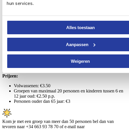
Gesloten: 24, 25 & 31 december en op 1 januari.
hun services.
Tours met gratis audiogids:
Maandag t/m vrijdag 11.15 – 13.15 uur en van 16.15 tot
18.15 uur
Alles toestaan
Zaterdag, zondag en feestdagen: 11.15 uur – 13.30 uur en van
16.15 – 18.30 uu
r
Aanpassen
Rondleidingen:
Maandag t/m vrijdag: 13:45 uur en 18.45 uur
Zaterdag, zondag en feestdagen: 11:30 uur, 12.30 uur, 13.45
Weigeren
uur, 16.30 uur, 17.30 uur en 18.45 uur
Prijzen:
Volwassenen: €3.50
Groepen van maximaal 20 personen en kinderen tussen 6 en
12 jaar oud: €2.50 p.p.
Personen ouder dan 65 jaar: €3
Kom je met een groep van meer dan 50 personen bel dan van
tevoren naar +34 663 93 78 70 of e-mail naar