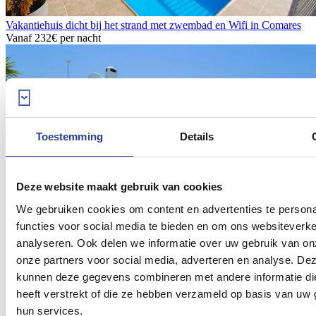
Vakantiehuis dicht bij het strand met zwembad en Wifi in Comares
Vanaf
232€
per nacht
Toestemming
Details
Deze website maakt gebruik van cookies
We gebruiken cookies om content en advertenties te persona
functies voor social media te bieden en om ons websiteverke
analyseren. Ook delen we informatie over uw gebruik van on
onze partners voor social media, adverteren en analyse. De
Vakantiehuis dicht bij het strand met Wifi en openhaard in Conil de
kunnen deze gegevens combineren met andere informatie di
la Frontera
Vanaf
373€
per nacht
heeft verstrekt of die ze hebben verzameld op basis van uw 
hun services.