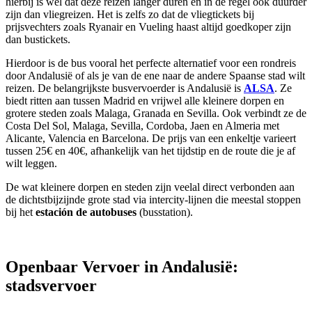
hierbij is wel dat deze reizen langer duren en in de regel ook duurder
zijn dan vliegreizen. Het is zelfs zo dat de vliegtickets bij
prijsvechters zoals Ryanair en Vueling haast altijd goedkoper zijn
dan bustickets.
Hierdoor is de bus vooral het perfecte alternatief voor een rondreis
door Andalusië of als je van de ene naar de andere Spaanse stad wilt
reizen. De belangrijkste busvervoerder is Andalusië is
ALSA
. Ze
biedt ritten aan tussen Madrid en vrijwel alle kleinere dorpen en
grotere steden zoals Malaga, Granada en Sevilla. Ook verbindt ze de
Costa Del Sol, Malaga, Sevilla, Cordoba, Jaen en Almeria met
Alicante, Valencia en Barcelona. De prijs van een enkeltje varieert
tussen 25€ en 40€, afhankelijk van het tijdstip en de route die je af
wilt leggen.
De wat kleinere dorpen en steden zijn veelal direct verbonden aan
de dichtstbijzijnde grote stad via intercity-lijnen die meestal stoppen
bij het
estación de autobuses
(busstation).
Openbaar Vervoer in Andalusië:
stadsvervoer