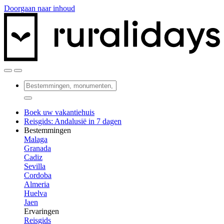
Doorgaan naar inhoud
Boek uw vakantiehuis
Reisgids: Andalusië in 7 dagen
Bestemmingen
Malaga
Granada
Cadiz
Sevilla
Cordoba
Almeria
Huelva
Jaen
Ervaringen
Reisgids