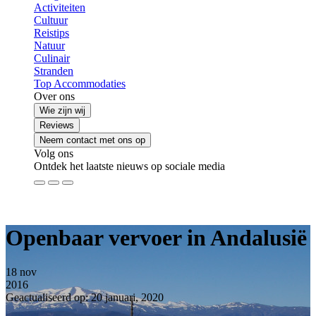
Activiteiten
Cultuur
Reistips
Natuur
Culinair
Stranden
Top Accommodaties
Over ons
Wie zijn wij
Reviews
Neem contact met ons op
Volg ons
Ontdek het laatste nieuws op sociale media
Openbaar vervoer in Andalusië
18
nov
2016
Geactualiseerd op: 20 januari, 2020