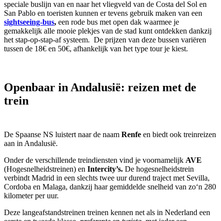
speciale buslijn van en naar het vliegveld van de Costa del Sol en
San Pablo en toeristen kunnen er tevens gebruik maken van een
sightseeing-bus
,
een rode bus met open dak waarmee je
gemakkelijk alle mooie plekjes van de stad kunt ontdekken dankzij
het stap-op-stap-af systeem. De prijzen van deze bussen variëren
tussen de 18€ en 50€, afhankelijk van het type tour je kiest.
Openbaar in Andalusië: reizen met de
trein
De Spaanse NS luistert naar de naam
Renfe
en biedt ook treinreizen
aan in Andalusië.
Onder de verschillende treindiensten vind je voornamelijk
AVE
(Hogesnelheidstreinen) en
Intercity’s.
De hogesnelheidstrein
verbindt Madrid in een slechts twee uur durend traject met Sevilla,
Cordoba en Malaga, dankzij haar gemiddelde snelheid van zo‘n 280
kilometer per uur.
Deze langeafstandstreinen treinen kennen net als in Nederland een