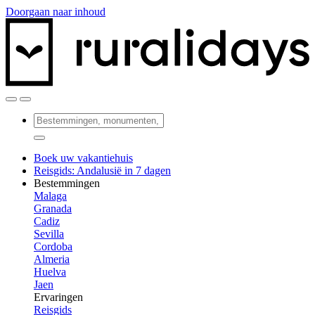
Doorgaan naar inhoud
Boek uw vakantiehuis
Reisgids: Andalusië in 7 dagen
Bestemmingen
Malaga
Granada
Cadiz
Sevilla
Cordoba
Almeria
Huelva
Jaen
Ervaringen
Reisgids