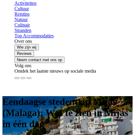
Activiteiten
Cultuur
Reistips
Natuur
Culinair
Stranden
Top Accommodaties
Over ons
Wie zijn wij
Reviews
Neem contact met ons op
Volg ons
Ontdek het laatste nieuws op sociale media
Eendaagse stedentrip Mijas
(Malaga): Wat te zien in Mijas
in één dag