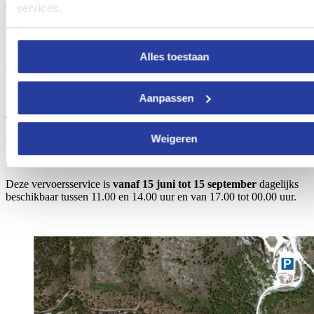
centrum van Mijas. Vanuit Malaga-stad duurt een reis naar Mijas
services.
niet meer dan anderhalf uur.
Alles toestaan
Als alternatief kun je Mijas ook
per auto bezoeken
. De A7
verbindt Mijas met Malaga en luchthaven Picasso, waardoor het
gemakkelijk bereikbaar vanuit bijna ieder plek in Andalusië.
Aanpassen
Daarnaast kun je gebruikmaken van de
gratis
shutle bus
die
Weigeren
bedoeld is om toeristen vanaf het buitenaf gelegen parkeergebied
naar het centrum te brengen.
Deze vervoersservice is
vanaf 15 juni tot 15 september
dagelijks
beschikbaar tussen 11.00 en 14.00 uur en van 17.00 tot 00.00 uur.