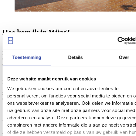
Hoe kom ik in Mijas?
Mijas is gemakkelijk bereikbaar via
openbaar vervoer
vanaf
Toestemming
Details
Over
diverse steden uit de provincie en met name vanuit het westen van
de Costa del Sol.
Deze website maakt gebruik van cookies
Het dichtstbijzijnde
treinstation is die van Fuengirola
, dat op haar
beurt weer verbonden is met diverse andere steden. De belangrijkste
We gebruiken cookies om content en advertenties te
zijn Malaga,
Torremolinos
en
Benalmadena
. RENFE biedt je
personaliseren, om functies voor social media te bieden en 
dagelijkse routes, iedere 20 minuten.
ons websiteverkeer te analyseren. Ook delen we informatie 
uw gebruik van onze site met onze partners voor social medi
Vanuit Fuengirola gaan er ook
bussen naar Mijas Pueblo
. Het
adverteren en analyse. Deze partners kunnen deze gegeven
busstation ligt op een paar meter van het treinstation van Fuengirola.
combineren met andere informatie die u aan ze heeft verstre
De bussen die vanaf hier vertrekken stoppen tijdens hun route bij
of die ze hebben verzameld op basis van uw gebruik van hu
enkele mooie pittoreske dorpjes om uiteindelijk uit te komen in het