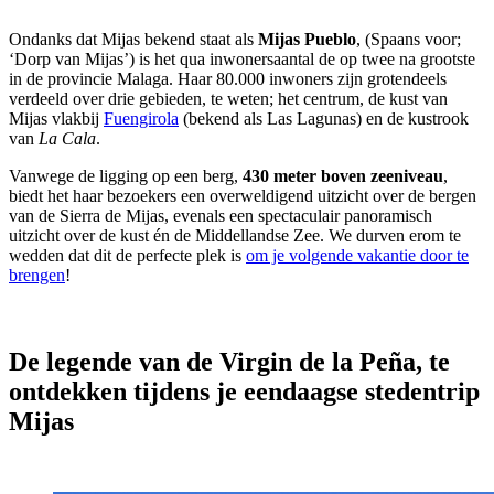
Ondanks dat Mijas bekend staat als
Mijas Pueblo
, (Spaans voor;
‘Dorp van Mijas’) is het qua inwonersaantal de op twee na grootste
in de provincie Malaga. Haar 80.000 inwoners zijn grotendeels
verdeeld over drie gebieden, te weten; het centrum, de kust van
Mijas vlakbij
Fuengirola
(bekend als Las Lagunas) en de kustrook
van
La Cala
.
Vanwege de ligging op een berg,
430 meter boven zeeniveau
,
biedt het haar bezoekers een overweldigend uitzicht over de bergen
van de Sierra de Mijas, evenals een spectaculair panoramisch
uitzicht over de kust én de Middellandse Zee. We durven erom te
wedden dat dit de perfecte plek is
om je volgende vakantie door te
brengen
!
De legende van de Virgin de la Peña, te
ontdekken tijdens je eendaagse stedentrip
Mijas