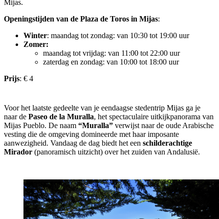
Mijas.
Openingstijden van de Plaza de Toros in Mijas
:
Winter
: maandag tot zondag: van 10:30 tot 19:00 uur
Zomer:
maandag tot vrijdag: van 11:00 tot 22:00 uur
zaterdag en zondag: van 10:00 tot 18:00 uur
Prijs
: € 4
Voor het laatste gedeelte van je eendaagse stedentrip Mijas ga je
naar de
Paseo de la Muralla
, het spectaculaire uitkijkpanorama van
Mijas Pueblo. De naam
“Muralla”
verwijst naar de oude Arabische
vesting die de omgeving domineerde met haar imposante
aanwezigheid. Vandaag de dag biedt het een
schilderachtige
Mirador
(panoramisch uitzicht) over het zuiden van Andalusië.