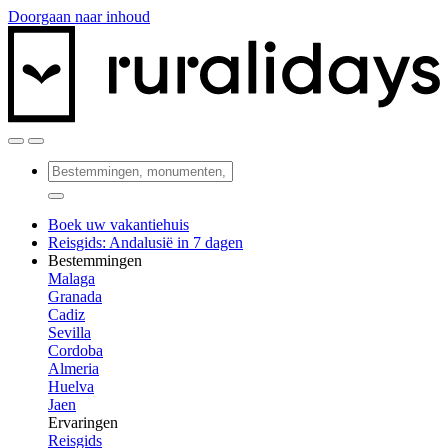
Doorgaan naar inhoud
Boek uw vakantiehuis
Reisgids: Andalusië in 7 dagen
Bestemmingen
Malaga
Granada
Cadiz
Sevilla
Cordoba
Almeria
Huelva
Jaen
Ervaringen
Reisgids