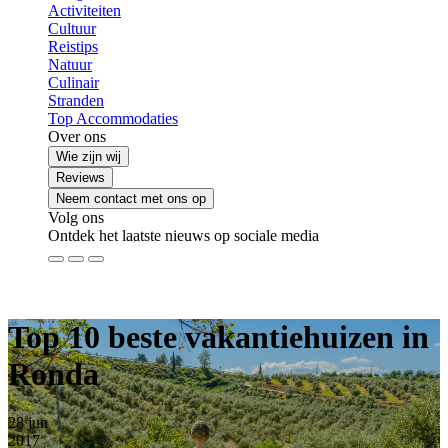
Activiteiten
Cultuur
Reistips
Natuur
Culinair
Stranden
Top Accommodaties
Over ons
Wie zijn wij
Reviews
Neem contact met ons op
Volg ons
Ontdek het laatste nieuws op sociale media
Top 10 beste vakantiehuizen in
Ronda
28
jun
2017