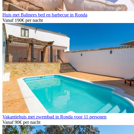
Huis met Balinees bed en barbecue in Ronda
Vanaf
190€
per nacht
Vakantiehuis met zwembad in Ronda voor 11 personen
Vanaf
90€
per nacht