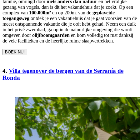
familie, omringd door
niets anders dan natuur
en het vrolijke
gezang van vogels, dan is dit het vakantiehuis dat je zoekt. Op een
complex van
100.000m²
en op 200m. van de
geplaveide
toegangsweg
ontdek je een vakantiehuis dat je gaat voorzien van de
meest ontspannende vakantie die je ooit hebt gehad. Neem een duik
in het privé zwembad, ga op in de natuurlijke omgeving die wordt
omgeven door
olijfboomgaarden
en kom volledig tot rust dankzij
de vele faciliteiten en de heerlijke ruime slaapvertrekken.
BOEK NU!
4.
Villa tegenover de bergen van de Serranía de
Ronda