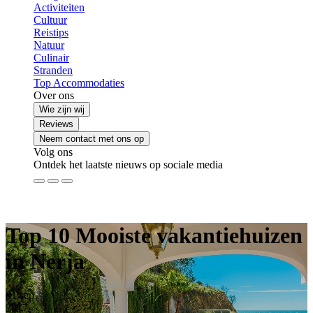
Activiteiten
Cultuur
Reistips
Natuur
Culinair
Stranden
Top Accommodaties
Over ons
Wie zijn wij
Reviews
Neem contact met ons op
Volg ons
Ontdek het laatste nieuws op sociale media
Top 10 Mooiste vakantiehuizen
in Nerja
01
sep
2017