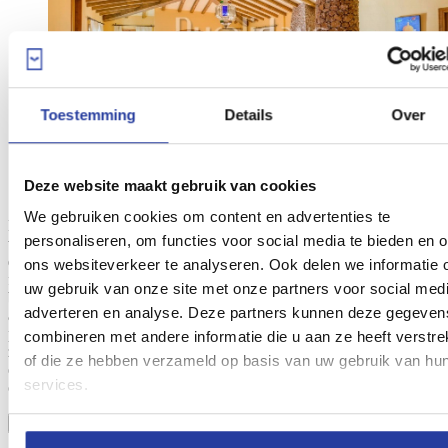
Toestemming
Details
Over
Deze website maakt gebruik van cookies
We gebruiken cookies om content en advertenties te
Het indrukwekkende interieur van deze villa heeft alles wat je mag
personaliseren, om functies voor social media te bieden en 
verwachten van een charmant vakantiehuis; het ademt een
intieme
en gezellige sfeer
en het biedt je tegelijkertijd alle ruimte en
ons websiteverkeer te analyseren. Ook delen we informatie 
faciliteiten voor een comfortabel verblijf. Laat je in
vervoering
uw gebruik van onze site met onze partners voor social medi
brengen
door deze sprookjesachtige villa, met haar houten balken
adverteren en analyse. Deze partners kunnen deze gegeven
aan de plafonds, de stenen pilaren, de comfortabele sofa‘s en een
prachtige open haard. Als je het nog niet zeker weet, bekijk dan
combineren met andere informatie die u aan ze heeft verstre
zeker ook de foto‘s van het buitengedeelte van deze villa. Je ontdekt
of die ze hebben verzameld op basis van uw gebruik van hu
er een
ruim terras
met een
fantastisch privé zwembad
, die wordt
services.
omgeven door een weelderige tuin en uitzichten op zee.
BOEK NU!