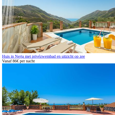
Huis in Nerja met privézwembad en uitzicht op zee
Vanaf
86€
per nacht