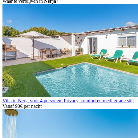
Waar te verblijven in
Nerja
?
Villa in Nerja voor 4 personen: Privacy, comfort en mediterrane stijl
Vanaf
90€
per nacht