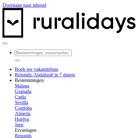
Doorgaan naar inhoud
Boek uw vakantiehuis
Reisgids: Andalusië in 7 dagen
Bestemmingen
Malaga
Granada
Cadiz
Sevilla
Cordoba
Almeria
Huelva
Jaen
Ervaringen
Reisgids