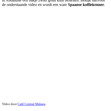
in Andalusië een bakje zwart goud kunt bestellen. Bekijk hiervoor
de onderstaande video en wordt een ware
Spaanse koffiekenner
.
Video door
Café Central Málaga