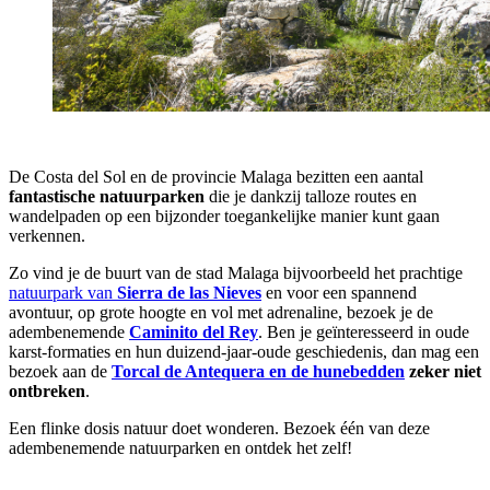
De Costa del Sol en de provincie Malaga bezitten een aantal
fantastische natuurparken
die je dankzij talloze routes en
wandelpaden op een bijzonder toegankelijke manier kunt gaan
verkennen.
Zo vind je de buurt van de stad Malaga bijvoorbeeld het prachtige
natuurpark van
Sierra de las Nieves
en voor een spannend
avontuur, op grote hoogte en vol met adrenaline, bezoek je de
adembenemende
Caminito del Rey
. Ben je geïnteresseerd in oude
karst-formaties en hun duizend-jaar-oude geschiedenis, dan mag een
bezoek aan de
Torcal de Antequera en de hunebedden
zeker niet
ontbreken
.
Een flinke dosis natuur doet wonderen. Bezoek één van deze
adembenemende natuurparken en ontdek het zelf!