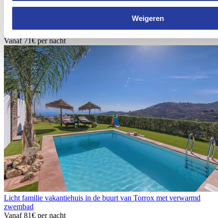
Weigeren
Vakantiehuis met privé zwembad en mooie buitenruimte vlakbij
Guaro
Vanaf
71€
per nacht
Licht familie vakantiehuis in de buurt van Torrox met verwarmd
zwembad
Vanaf
81€
per nacht