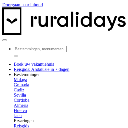
Doorgaan naar inhoud
Boek uw vakantiehuis
Reisgids: Andalusië in 7 dagen
Bestemmingen
Malaga
Granada
Cadiz
Sevilla
Cordoba
Almeria
Huelva
Jaen
Ervaringen
Reisgids