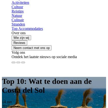
Activiteiten
Cultuur
Reistips
Natuur
Culinair
Stranden
Top Accommodaties
Over ons
Wie zijn wij
Reviews
Neem contact met ons op
Volg ons
Ontdek het laatste nieuws op sociale media
Top 10: Wat te doen aan de
Costa del Sol
14
mrt
2017