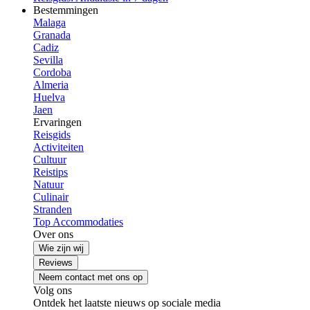
Bestemmingen
Malaga
Granada
Cadiz
Sevilla
Cordoba
Almeria
Huelva
Jaen
Ervaringen
Reisgids
Activiteiten
Cultuur
Reistips
Natuur
Culinair
Stranden
Top Accommodaties
Over ons
Wie zijn wij
Reviews
Neem contact met ons op
Volg ons
Ontdek het laatste nieuws op sociale media